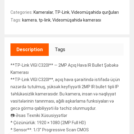
Categories:
Kameralar
,
TP-Link
,
Videomüşahidə qurğuları
Tags:
kamera
,
tp-link
,
Videomüşahidə kamerası
Description
Tags
**TP-Link VIGI C320I** — 2MP Açıq Hava IR Bullet Şəbəkə
Kamerası
**TP-Link VIGI C320I**, açıq hava şəraitində istifadə üçün
nəzərdə tutulmuş, yüksək keyfiyyətli 2MP IR bullet tipli IP
təhlükəsizlik kamerasıdır. Bu kamera, insan və nəqliyyat
vasitələrinin tanınması, ağıllı aşkarlama funksiyaları və
gecə görmə qabiliyyəti ilə təchiz olunmuşdur.
📷 Əsas Texniki Xüsusiyyətlər
* Çözünürlük: 1920 × 1080 (2MP Full HD)
* Sensor**: 1/3” Progressive Scan CMOS