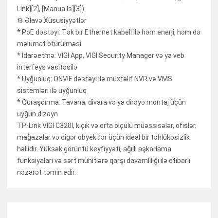
Link][2], [Manua.ls][3])
⚙️ Əlavə Xüsusiyyətlər
* PoE dəstəyi: Tək bir Ethernet kabeli ilə həm enerji, həm də
məlumat ötürülməsi
* İdarəetmə: VIGI App, VIGI Security Manager və ya veb
interfeys vasitəsilə
* Uyğunluq: ONVIF dəstəyi ilə müxtəlif NVR və VMS
sistemləri ilə uyğunluq
* Quraşdırma: Tavana, divara və ya dirəyə montaj üçün
uyğun dizayn
TP-Link VIGI C320I, kiçik və orta ölçülü müəssisələr, ofislər,
mağazalar və digər obyektlər üçün ideal bir təhlükəsizlik
həllidir. Yüksək görüntü keyfiyyəti, ağıllı aşkarlama
funksiyaları və sərt mühitlərə qarşı davamlılığı ilə etibarlı
nəzarət təmin edir.
RELATED ITEMS