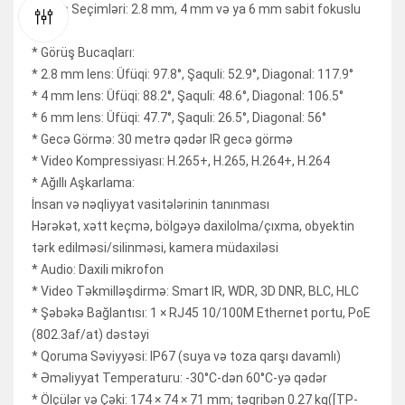
* Lens Seçimləri: 2.8 mm, 4 mm və ya 6 mm sabit fokuslu
lens
* Görüş Bucaqları:
* 2.8 mm lens: Üfüqi: 97.8°, Şaquli: 52.9°, Diagonal: 117.9°
* 4 mm lens: Üfüqi: 88.2°, Şaquli: 48.6°, Diagonal: 106.5°
* 6 mm lens: Üfüqi: 47.7°, Şaquli: 26.5°, Diagonal: 56°
* Gecə Görmə: 30 metrə qədər IR gecə görmə
* Video Kompressiyası: H.265+, H.265, H.264+, H.264
* Ağıllı Aşkarlama:
İnsan və nəqliyyat vasitələrinin tanınması
Hərəkət, xətt keçmə, bölgəyə daxilolma/çıxma, obyektin
tərk edilməsi/silinməsi, kamera müdaxiləsi
* Audio: Daxili mikrofon
* Video Təkmilləşdirmə: Smart IR, WDR, 3D DNR, BLC, HLC
* Şəbəkə Bağlantısı: 1 × RJ45 10/100M Ethernet portu, PoE
(802.3af/at) dəstəyi
* Qoruma Səviyyəsi: IP67 (suya və toza qarşı davamlı)
* Əməliyyat Temperaturu: -30°C-dən 60°C-yə qədər
* Ölçülər və Çəki: 174 × 74 × 71 mm; təqribən 0.27 kq([TP-