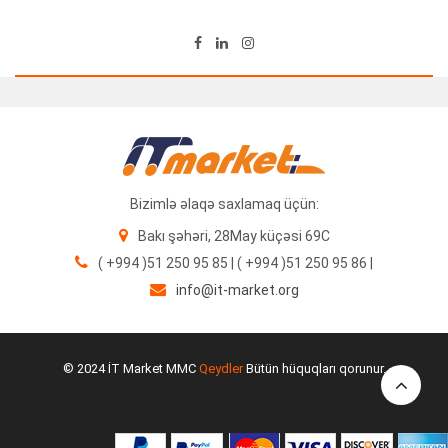
Bizimlə əlaqə saxlamaq üçün:
Bakı şəhəri, 28May küçəsi 69C
( +994 )51 250 95 85 | ( +994 )51 250 95 86 |
info@it-market.org
DAHUA KAMERA 2MP DH-HAC-HFW1200THP-I4- 0360B-S5
© 2024 İT Market MMC
Qeydler
Bütün hüquqları qorunur.
64.27
₼