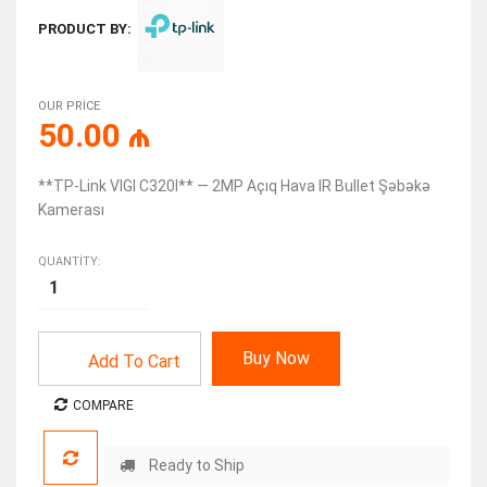
PRODUCT BY:
OUR PRICE
50.00
₼
**TP-Link VIGI C320I** — 2MP Açıq Hava IR Bullet Şəbəkə
Kamerası
QUANTITY:
Buy Now
Add To Cart
COMPARE
Ready to Ship