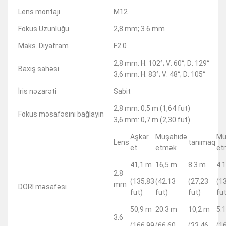
Lens montajı
M12
Fokus Uzunluğu
2,8 mm; 3.6 mm
Maks. Diyafram
F2.0
2,8 mm: H: 102°; V: 60°; D: 129°
Baxış sahəsi
3,6 mm: H: 83°; V: 48°; D: 105°
İris nəzarəti
Sabit
2,8 mm: 0,5 m (1,64 fut)
Fokus məsafəsini bağlayın
3,6 mm: 0,7 m (2,30 fut)
Aşkar
Müşahidə
Mü
Lens
tanımaq
et
etmək
et
41,1 m
16,5 m
8.3 m
4.
2.8
(135,83
(42.13
(27,23
(1
mm
DORI məsafəsi
fut)
fut)
fut)
fut
50,9 m
20.3 m
10,2 m
5.
3.6
(166.99
(66.60
(33,46
(1