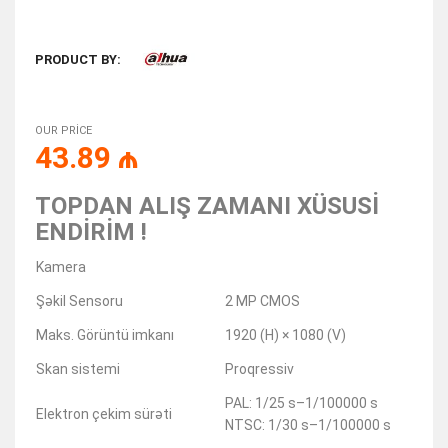
PRODUCT BY:
OUR PRICE
43.89
₼
TOPDAN ALIŞ ZAMANI XÜSUSİ
ENDİRİM !
Kamera
Şəkil Sensoru
2 MP CMOS
Maks. Görüntü imkanı
1920 (H) × 1080 (V)
Skan sistemi
Proqressiv
PAL: 1/25 s–1/100000 s
Elektron çekim sürəti
NTSC: 1/30 s–1/100000 s