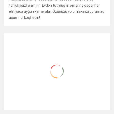
təhlükəsizliyi artırın. Evdən tutmuş iş yerlərinə qədər hər
ehtiyaca uyğun kameralar. Özünüzü və əmlakınızı qorumaq
üçün indi kəşf edin!
RELATED ITEMS