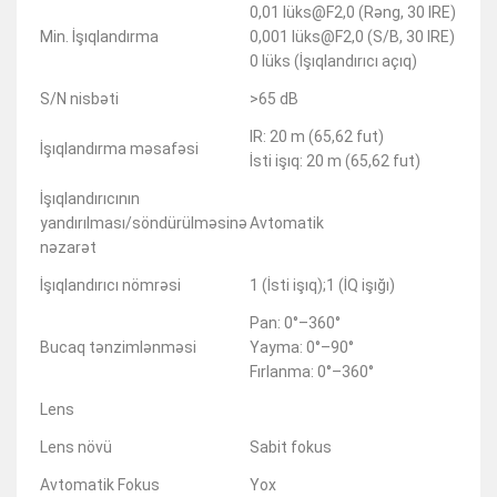
0,01 lüks@F2,0 (Rəng, 30 IRE)
Min. İşıqlandırma
0,001 lüks@F2,0 (S/B, 30 IRE)
0 lüks (İşıqlandırıcı açıq)
S/N nisbəti
>65 dB
IR: 20 m (65,62 fut)
İşıqlandırma məsafəsi
İsti işıq: 20 m (65,62 fut)
İşıqlandırıcının
yandırılması/söndürülməsinə
Avtomatik
nəzarət
İşıqlandırıcı nömrəsi
1 (İsti işıq);1 (İQ işığı)
Pan: 0°–360°
Bucaq tənzimlənməsi
Yayma: 0°–90°
Fırlanma: 0°–360°
Lens
Lens növü
Sabit fokus
Avtomatik Fokus
Yox