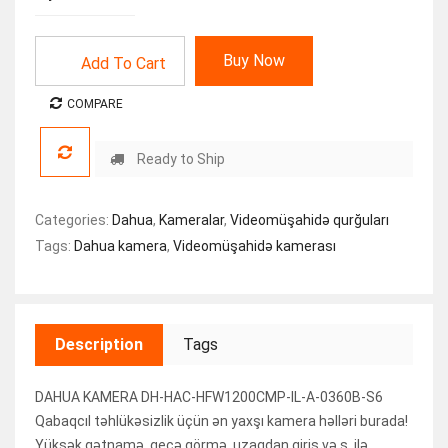
Buy Now
Add To Cart
COMPARE
Ready to Ship
Categories:
Dahua
,
Kameralar
,
Videomüşahidə qurğuları
Tags:
Dahua kamera
,
Videomüşahidə kamerası
Description
Tags
DAHUA KAMERA DH-HAC-HFW1200CMP-IL-A-0360B-S6
Qabaqcıl təhlükəsizlik üçün ən yaxşı kamera həlləri burada!
Yüksək qətnamə, gecə görmə, uzaqdan giriş və s. ilə