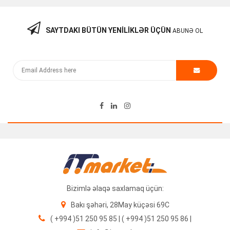
SAYTDAKI BÜTÜN YENILIKLƏR ÜÇÜN
ABUNƏ OL
DAHUA KAMERA 2MP DH-HAC-HDW1209TLQP-LED-0280B-
S2
54.21
₼
Bizimlə əlaqə saxlamaq üçün:
Bakı şəhəri, 28May küçəsi 69C
( +994 )51 250 95 85 | ( +994 )51 250 95 86 |