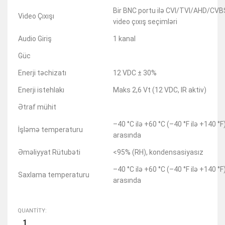
Bir BNC portu ilə CVI/TVI/AHD/CVB
Video Çıxışı
video çıxış seçimləri
Audio Giriş
1 kanal
Güc
Enerji təchizatı
12 VDC ± 30%
Enerji istehlakı
Maks 2,6 Vt (12 VDC, IR aktiv)
Ətraf mühit
–40 °C ilə +60 °C (–40 °F ilə +140 °F
İşləmə temperaturu
arasında
Əməliyyat Rütubəti
<95% (RH), kondensasiyasız
–40 °C ilə +60 °C (–40 °F ilə +140 °F
Saxlama temperaturu
arasında
QUANTITY: