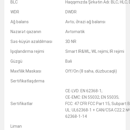
BLC
Haqqımızda Şirkətin Adı: BLC; HLC
WDR
DWDR
Ağ balans
Avto; Ərazi ağ balansı
Nəzarət qazanın
Avtomatik
Səs-küyün azaldılması
3D NR
İşıqlandırma rejimi
Smart IR&WL; WL rejimi; IR rejimi
Güzgü
Bəli
Məxfilik Maskası
Off/On (8 sahə, düzbucaqlı)
Sertifikatlaşdırma
CE-LVD: EN 62368-1;
CE-EMC: EN 55032; EN 55035;
Sertifikatlar
FCC: 47 CFR FCC Part 15, Subpart B
UL: UL62368-1 + CAN/CSA C22.2 №
62368-1-14
Liman