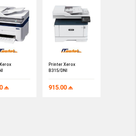
 Xerox
Printer Xerox
NI
B315/DNI
00
₼
915.00
₼