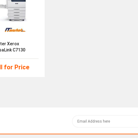
nter Xerox
saLink C7130
l for Price