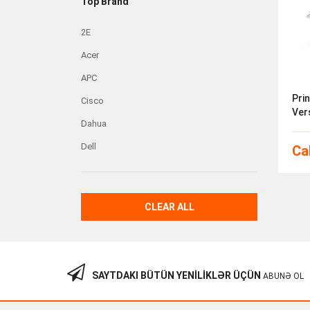
Top Brand
2E
Acer
APC
Pri
Cisco
Ver
Dahua
Dell
Cal
CLEAR ALL
SAYTDAKI BÜTÜN YENILIKLƏR ÜÇÜN
ABUNƏ OL