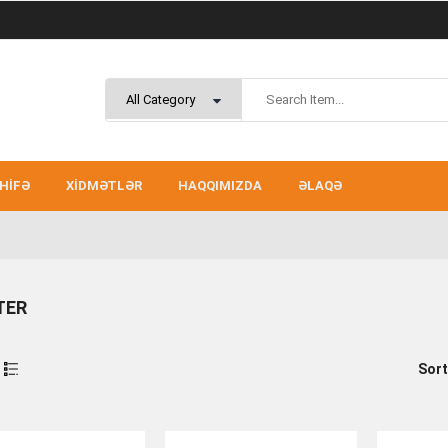
HIFƏ
XIDMƏTLƏR
HAQQIMIZDA
ƏLAQƏ
TER
Sort