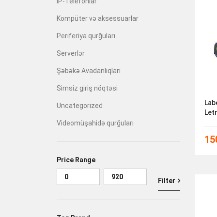
İP-Telefonlar
Kompüter və aksessuarlar
Periferiya qurğuları
Serverlər
Şəbəkə Avadanlıqları
Simsiz giriş nöqtəsi
Lab
Uncategorized
Let
Videomüşahidə qurğuları
15
Price Range
Filter