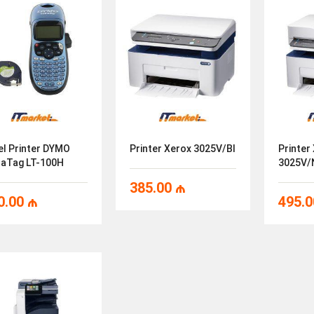
el Printer DYMO
Printer Xerox 3025V/BI
Printer
raTag LT-100H
3025V/
385.00
₼
0.00
₼
495.