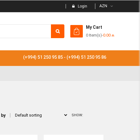
AZN
Login
My Cart
0 Item(s)
-
0.00
₼
Subtotal
(+994) 51 250 95 85 - (+994) 51 250 95 86
View
 by
SHOW: