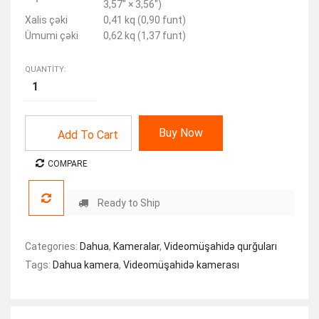
3,57″ × 3,56″)
Xalis çəki
0,41 kq (0,90 funt)
Ümumi çəki
0,62 kq (1,37 funt)
QUANTITY:
Buy Now
Add To Cart
COMPARE
Ready to Ship
Categories:
Dahua
,
Kameralar
,
Videomüşahidə qurğuları
Tags:
Dahua kamera
,
Videomüşahidə kamerası