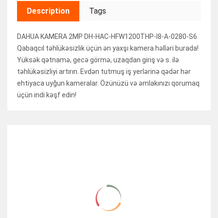
Description
Tags
DAHUA KAMERA 2MP DH-HAC-HFW1200THP-I8-A-0280-S6
Qabaqcıl təhlükəsizlik üçün ən yaxşı kamera həlləri burada!
Yüksək qətnamə, gecə görmə, uzaqdan giriş və s. ilə
təhlükəsizliyi artırın. Evdən tutmuş iş yerlərinə qədər hər
ehtiyaca uyğun kameralar. Özünüzü və əmlakınızı qorumaq
üçün indi kəşf edin!
RELATED ITEMS