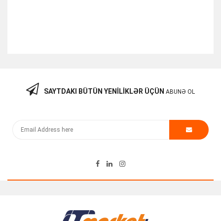
SAYTDAKI BÜTÜN YENILIKLƏR ÜÇÜN
ABUNƏ OL
DAHUA KAMERA 2MP DH-HAC-HFW1231RP-Z-A-2712
108.90
₼