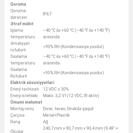
Qoruma
Qoruma
IP67
dərəcəsi
Ətraf mühit
İşləmə
–40 °C ilə +60 °C (–40 °F ilə +140 °F)
temperaturu
arasında
Əməliyyat
<95% RH (Kondensasiya yoxdur)
rütubəti
Saxlama
–40 °C ilə +60 °C (–40 °F ilə +140 °F)
temperaturu
arasında
Saxlama
<95% RH (Kondensasiya yoxdur)
Rütubəti
Elektrik xüsusiyyətləri
Enerji təchizatı
12 VDC ± 30%
Enerji istehlakı
Maks. 3,2 Vt (12 VDC, IR aktiv)
Ümumi məlumat
Montaj növü
Divar; tavan; Dirəkdə şaquli
Çərçivə
Metal+Plastik
Rəng
Ağ
240,7 mm × 90,7 mm × 90,4 mm (9,48″ ×
Ölçülər