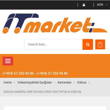
AZN
Toggle
navigation
(+994) 51 250 95 85 - (+994) 51 250 95 86
Home
Videomüşahidə Qurğuları
Kameralar
Dahua
DAHUA KAMERA 2MP DH-HAC-HFW1200THP-I8-A-0280-S6