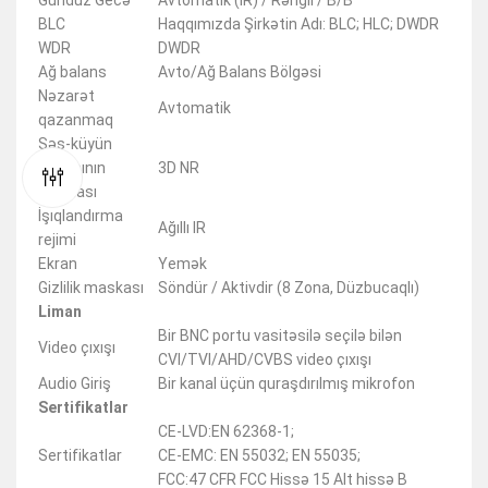
Gündüz Gecə
Avtomatik (IR) / Rəngli / B/B
BLC
Haqqımızda Şirkətin Adı: BLC; HLC; DWDR
WDR
DWDR
Ağ balans
Avto/Ağ Balans Bölgəsi
Nəzarət
Avtomatik
qazanmaq
Səs-küyün
qarşısının
3D NR
alınması
İşıqlandırma
Ağıllı IR
rejimi
Ekran
Yemək
Gizlilik maskası
Söndür / Aktivdir (8 Zona, Düzbucaqlı)
Liman
Bir BNC portu vasitəsilə seçilə bilən
Video çıxışı
CVI/TVI/AHD/CVBS video çıxışı
Audio Giriş
Bir kanal üçün quraşdırılmış mikrofon
Sertifikatlar
CE-LVD:EN 62368-1;
Sertifikatlar
CE-EMC: EN 55032; EN 55035;
FCC:47 CFR FCC Hissə 15 Alt hissə B