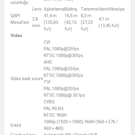
uzunluğu
Lens
Aşkarlama
Bildiriş
Tanınma
İdentifikasiya
QAPI
41,4 m
16,5 m
8,3 m
2.8
4,1 m
Məsafəsi
(135,83
(42,13
(27,23
mm
(13,45 fut)
fut)
fut)
fut)
Video
CVI:
PAL:1080p@25fps
NTSC:1080p@30fps
AHD:
PAL:1080p@25fps
NTSC:1080p@30fps
Video kadr sürəti
TVI:
PAL:1080p@25fps
NTSC:1080p@ 30 fps
CVBS:
PAL:90;SH;
NTSC: 960H
1080p (1920 × 1080); 960H (960 × 576 /
İcazə
960 × 480)