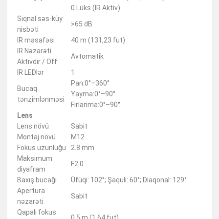
0 Lüks (IR Aktiv)
Siqnal səs-küy
>65 dB
nisbəti
IR məsafəsi
40 m (131,23 fut)
IR Nəzarəti
Avtomatik
Aktivdir / Off
IR LEDlər
1
Pan:0°–360°
Bucaq
Yayma:0°–90°
tənzimlənməsi
Fırlanma:0°–90°
Lens
Lens növü
Sabit
Montaj növü
M12
Fokus uzunluğu
2.8 mm
Maksimum
F2.0
diyafram
Baxış bucağı
Üfüqi: 102°; Şaquli: 60°; Diaqonal: 129°
Apertura
Sabit
nəzarəti
Qapalı fokus
0,5 m (1,64 fut)