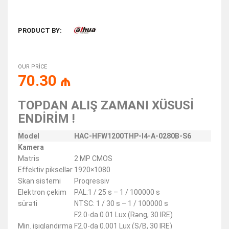
PRODUCT BY:
OUR PRICE
70.30
₼
TOPDAN ALIŞ ZAMANI XÜSUSİ
ENDİRİM !
Model
HAC-HFW1200THP-I4-A-0280B-S6
Kamera
Matris
2 MP CMOS
Effektiv piksellər
1920×1080
Skan sistemi
Proqressiv
Elektron çekim
PAL:1 / 25 s – 1 / 100000 s
sürəti
NTSC: 1 / 30 s – 1 / 100000 s
F2.0-da 0.01 Lux (Rəng, 30 IRE)
Min. işıqlandırma
F2.0-da 0.001 Lux (S/B, 30 IRE)