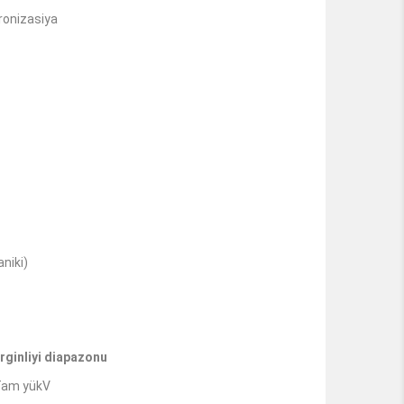
ronizasiya
niki)
rginliyi diapazonu
 Tam yükV