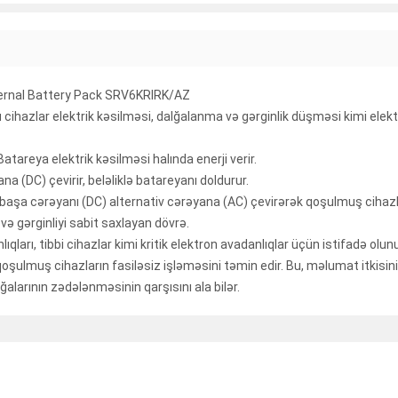
ternal Battery Pack SRV6KRIRK/AZ
Bu cihazlar elektrik kəsilməsi, dalğalanma və gərginlik düşməsi kimi ele
tareya elektrik kəsilməsi halında enerji verir.
a (DC) çevirir, beləliklə batareyanı doldurur.
aşa cərəyanı (DC) alternativ cərəyana (AC) çevirərək qoşulmuş cihazlar
və gərginliyi sabit saxlayan dövrə.
ları, tibbi cihazlar kimi kritik elektron avadanlıqlar üçün istifadə olunu
qoşulmuş cihazların fasiləsiz işləməsini təmin edir. Bu, məlumat itkisinin
alarının zədələnməsinin qarşısını ala bilər.