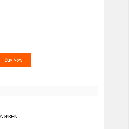
Buy Now
RV6KRIRK