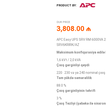
PRODUCT BY:
OUR PRICE
3,808.00
₼
APC Easy UPS SRV RM 6000VA 230V
SRV6KRIRK/AZ
Maksimum konfiqurasiya edilə b
1,6 kVt / 2,0 kVA
Çıxış gərginliyi qeydi
220 : 230 və ya 240 nominal çıxış 
Tam yükdə səmərəlilik
88.0 %
Çıxış gərginliyinin təhrifi
3 %
Çıxış Tezliyi (şəbəkə ilə sinxro