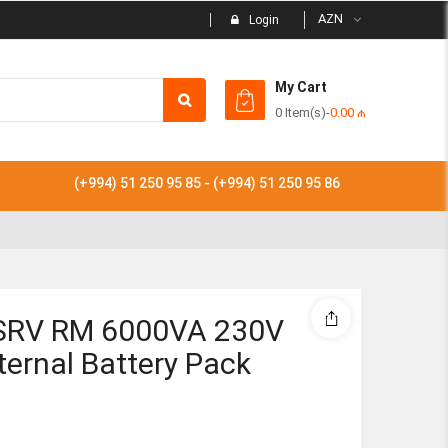
AZN
Login
My Cart
0 Item(s)
-
0.00
₼
Subtotal
(+994) 51 250 95 85 - (+994) 51 250 95 86
View
SRV RM 6000VA 230V
xternal Battery Pack