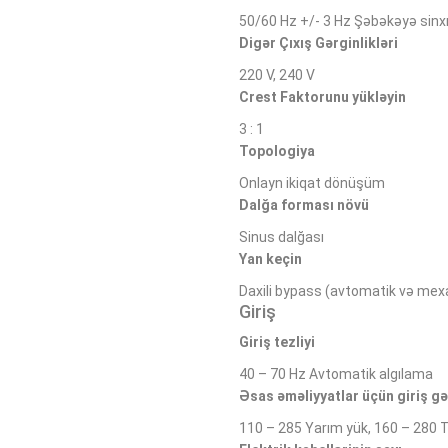
50/60 Hz +/- 3 Hz Şəbəkəyə sinx
Digər Çıxış Gərginlikləri
220 V, 240 V
Crest Faktorunu yükləyin
3 : 1
Topologiya
Onlayn ikiqat dönüşüm
Dalğa forması növü
Sinus dalğası
Yan keçin
Daxili bypass (avtomatik və mexa
Giriş
Giriş tezliyi
40 – 70 Hz Avtomatik algılama
Əsas əməliyyatlar üçün giriş gə
110 – 285 Yarım yük, 160 – 280