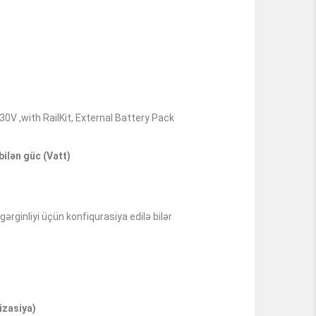
 ,with RailKit, External Battery Pack
ilən güc (Vatt)
gərginliyi üçün konfiqurasiya edilə bilər
nizasiya)