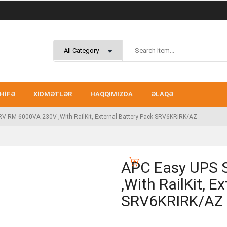
HIFƏ
XIDMƏTLƏR
HAQQIMIZDA
ƏLAQƏ
V RM 6000VA 230V ,with RailKit, External Battery Pack SRV6KRIRK/AZ
APC Easy UPS 
,with RailKit, E
SRV6KRIRK/AZ