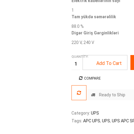
Elektrik kabellərinin sayı
1
Tam yükdə səmərəlilik
88.0 %
Digər Giriş Gərginlikləri
220 V, 240 V
QUANTITY:
Add To Cart
COMPARE
Ready to Ship
Category:
UPS
Tags:
APC UPS
,
UPS
,
UPS APC S