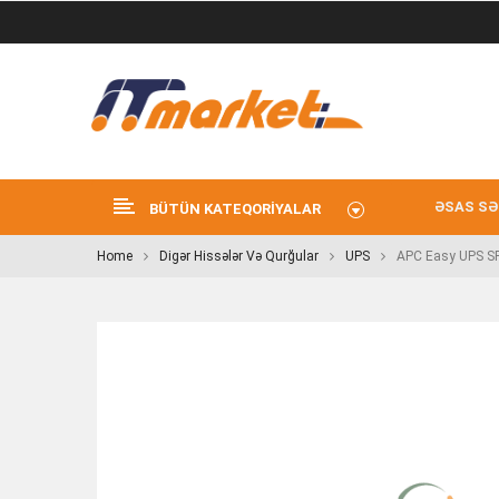
ƏSAS SƏ
BÜTÜN KATEQORIYALAR
Home
Digər Hissələr Və Qurğular
UPS
APC Easy UPS SR