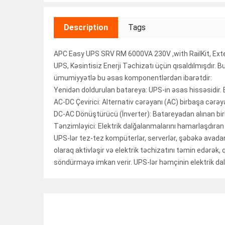
Description
Tags
APC Easy UPS SRV RM 6000VA 230V ,with RailKit, Ex
UPS, Kəsintisiz Enerji Təchizatı üçün qısaldılmışdır. 
ümumiyyətlə bu əsas komponentlərdən ibarətdir:
Yenidən doldurulan batareya: UPS-in əsas hissəsidir. Ba
AC-DC Çevirici: Alternativ cərəyanı (AC) birbaşa cərəyan
DC-AC Dönüştürücü (İnverter): Batareyadan alınan birb
Tənzimləyici: Elektrik dalğalanmalarını hamarlaşdıran 
UPS-lər tez-tez kompüterlər, serverlər, şəbəkə avadanlıq
olaraq aktivləşir və elektrik təchizatını təmin edərək, 
söndürməyə imkan verir. UPS-lər həmçinin elektrik dalğ
RELATED ITEMS