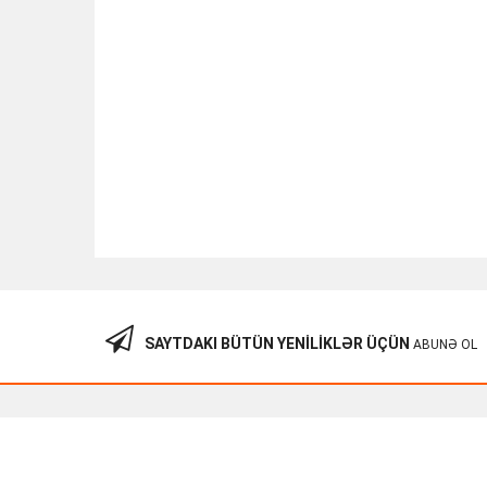
SAYTDAKI BÜTÜN YENILIKLƏR ÜÇÜN
ABUNƏ OL
APC Easy UPS SRV 3000VA 230V SRV3KI/AZ
1,266.00
₼