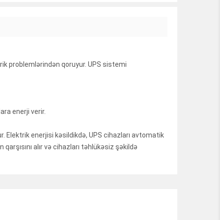
ktrik problemlərindən qoruyur. UPS sistemi
a enerji verir.
r. Elektrik enerjisi kəsildikdə, UPS cihazları avtomatik
 qarşısını alır və cihazları təhlükəsiz şəkildə