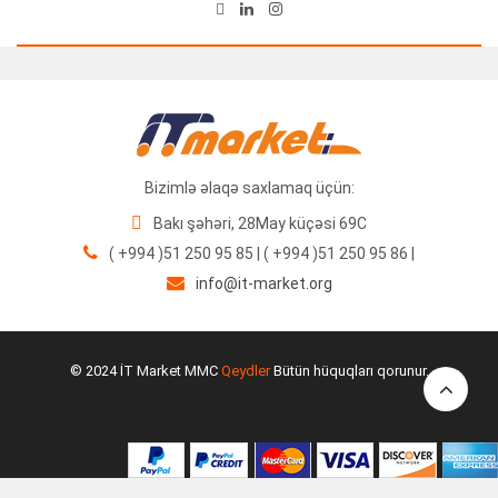
Bizimlə əlaqə saxlamaq üçün:
Bakı şəhəri, 28May küçəsi 69C
( +994 )51 250 95 85 | ( +994 )51 250 95 86 |
info@it-market.org
© 2024 İT Market MMC
Qeydler
Bütün hüquqları qorunur.