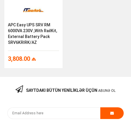
APC Easy UPS SRV RM
6000VA 230V ,with RailKit,
External Battery Pack
SRV6KRIRK/AZ
3,808.00
₼
SAYTDAKI BÜTÜN YENILIKLƏR ÜÇÜN
ABUNƏ OL