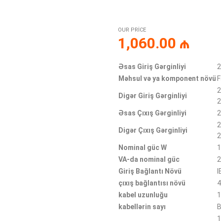
OUR PRICE
1,060.00
₼
Əsas Giriş Gərginliyi
Məhsul və ya komponent növü
F
Digər Giriş Gərginliyi
Əsas Çıxış Gərginliyi
Digər Çıxış Gərginliyi
Nominal güc W
VA-da nominal güc
Giriş Bağlantı Növü
I
çıxış bağlantısı növü
4
kabel uzunluğu
1
kabellərin sayı
B
1