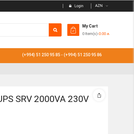
AZN
Login
My Cart
0 Item(s)
-
0.00
₼
Subtotal
(+994) 51 250 95 85 - (+994) 51 250 95 86
View
UPS SRV 2000VA 230V