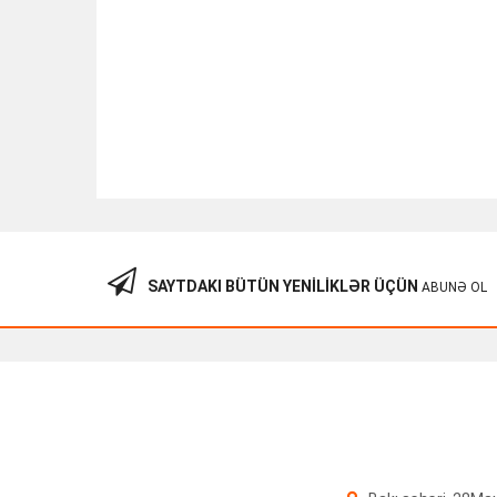
SAYTDAKI BÜTÜN YENILIKLƏR ÜÇÜN
ABUNƏ OL
APC Easy UPS SRV 3000VA 230V SRV3KI/AZ
1,266.00
₼