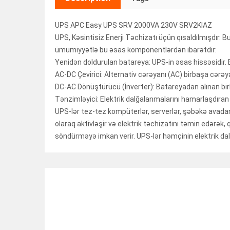
UPS APC Easy UPS SRV 2000VA 230V SRV2KIAZ
UPS, Kəsintisiz Enerji Təchizatı üçün qısaldılmışdır. 
ümumiyyətlə bu əsas komponentlərdən ibarətdir:
Yenidən doldurulan batareya: UPS-in əsas hissəsidir. Ba
AC-DC Çevirici: Alternativ cərəyanı (AC) birbaşa cərəyan
DC-AC Dönüştürücü (İnverter): Batareyadan alınan birb
Tənzimləyici: Elektrik dalğalanmalarını hamarlaşdıran 
UPS-lər tez-tez kompüterlər, serverlər, şəbəkə avadanlıq
olaraq aktivləşir və elektrik təchizatını təmin edərək, 
söndürməyə imkan verir. UPS-lər həmçinin elektrik dalğ
RELATED ITEMS