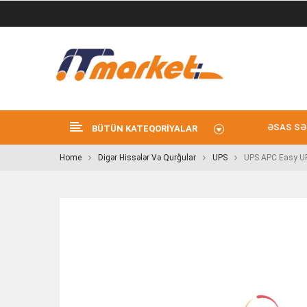
ƏSAS SƏ
BÜTÜN KATEQORIYALAR
Home
Digər Hissələr Və Qurğular
UPS
UPS APC Easy U