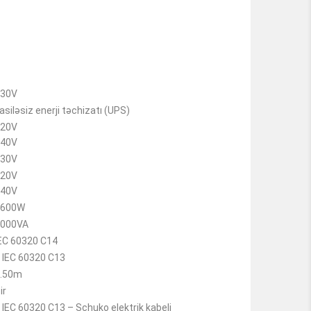
230V
asiləsiz enerji təchizatı (UPS)
220V
240V
230V
220V
240V
1600W
2000VA
EC 60320 C14
 IEC 60320 C13
.50m
ir
 IEC 60320 C13 – Schuko elektrik kabeli