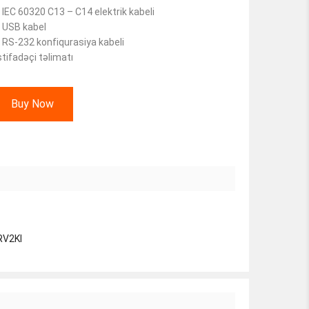
 IEC 60320 C13 – C14 elektrik kabeli
 USB kabel
 RS-232 konfiqurasiya kabeli
stifadəçi təlimatı
Buy Now
RV2KI