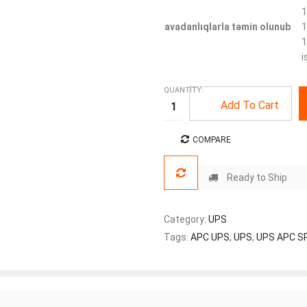
1
avadanlıqlarla təmin olunub
1
1
i
QUANTITY:
Add To Cart
COMPARE
Ready to Ship
Category:
UPS
Tags:
APC UPS
,
UPS
,
UPS APC S