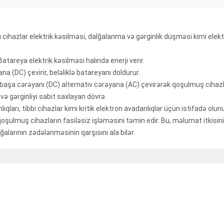
Bu cihazlar elektrik kəsilməsi, dalğalanma və gərginlik düşməsi kimi ele
tareya elektrik kəsilməsi halında enerji verir.
a (DC) çevirir, beləliklə batareyanı doldurur.
aşa cərəyanı (DC) alternativ cərəyana (AC) çevirərək qoşulmuş cihazlar
və gərginliyi sabit saxlayan dövrə.
ları, tibbi cihazlar kimi kritik elektron avadanlıqlar üçün istifadə olunu
qoşulmuş cihazların fasiləsiz işləməsini təmin edir. Bu, məlumat itkisinin
alarının zədələnməsinin qarşısını ala bilər.