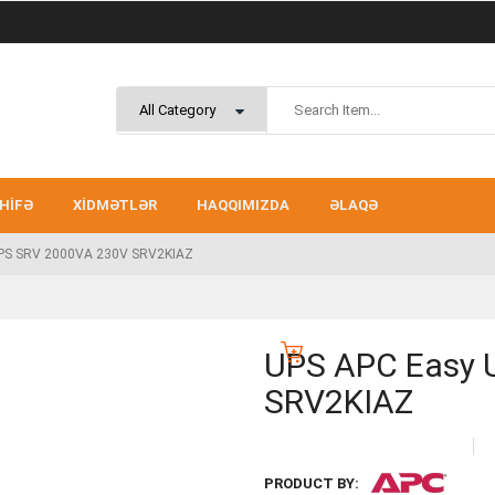
HIFƏ
XIDMƏTLƏR
HAQQIMIZDA
ƏLAQƏ
PS SRV 2000VA 230V SRV2KIAZ
UPS APC Easy 
SRV2KIAZ
PRODUCT BY: