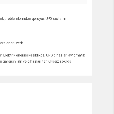
ktrik problemlərindən qoruyur. UPS sistemi
a enerji verir.
r. Elektrik enerjisi kəsildikdə, UPS cihazları avtomatik
 qarşısını alır və cihazları təhlükəsiz şəkildə