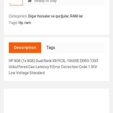
Ready to Ship
Categories:
Digər hissələr və qurğular
,
RAM-lar
Tags:
Hp
,
ram
Description
Tags
HP 8GB (1x 8GB) Dual Rank X8 PC3L-10600E DDR3-1333
Unbuffered Cas-Latency 9 Error Correction Code 1.35V
Low Voltage Standard
RELATED ITEMS