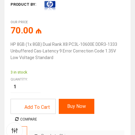
PRODUCT BY:
OUR PRICE
70.00
₼
HP 8GB (1x 8GB) Dual Rank X8 PC3L-10600E DDR3-1333
Unbuffered Cas-Latency 9 Error Correction Code 1.35V
Low Voltage Standard
3 in stock
QUANTITY:
Buy Now
Add To Cart
COMPARE