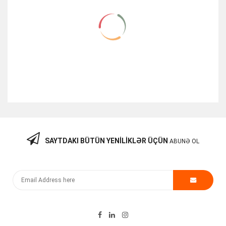
SAYTDAKI BÜTÜN YENILIKLƏR ÜÇÜN
ABUNƏ OL
Server RAM Samsung 16GB PC4 2133P-RA0-10-MB1
150.00
₼