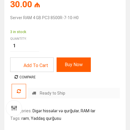
30.00
₼
Server RAM 4 GB PC3 8500R-7-10-H0
3 in stock
QUANTITY:
Buy Now
Add To Cart
COMPARE
Ready to Ship
Categories:
Digər hissələr və qurğular
,
RAM-lar
Tags:
ram
,
Yaddaş qurğusu