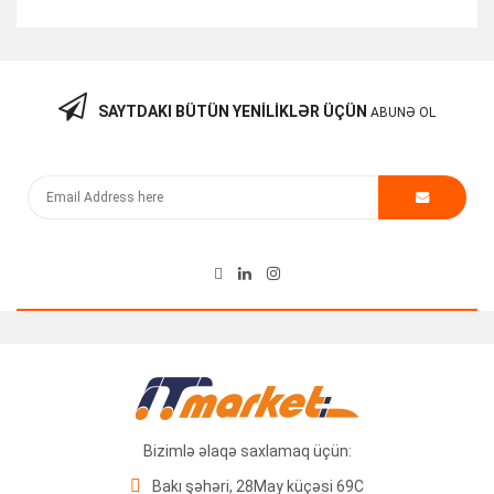
SAYTDAKI BÜTÜN YENILIKLƏR ÜÇÜN
ABUNƏ OL
Samsung 2GB PC3 10600U-09-10-B0
34.00
₼
Bizimlə əlaqə saxlamaq üçün:
Bakı şəhəri, 28May küçəsi 69C