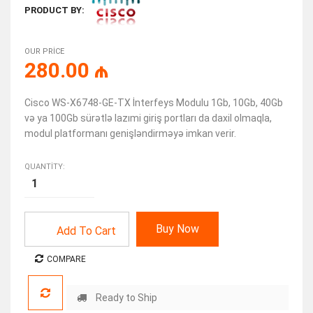
PRODUCT BY:
OUR PRICE
280.00
₼
Cisco WS-X6748-GE-TX İnterfeys Modulu 1Gb, 10Gb, 40Gb
və ya 100Gb sürətlə lazımi giriş portları da daxil olmaqla,
modul platformanı genişləndirməyə imkan verir.
QUANTITY:
Buy Now
Add To Cart
COMPARE
Ready to Ship