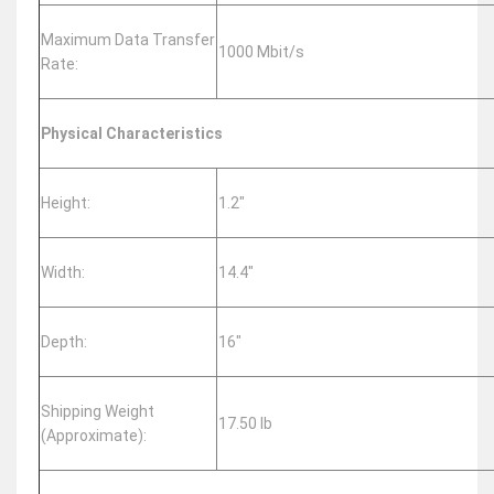
Maximum Data Transfer
1000 Mbit/s
Rate:
Physical Characteristics
Height:
1.2″
Width:
14.4″
Depth:
16″
Shipping Weight
17.50 lb
(Approximate):