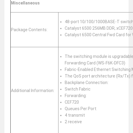
Miscellaneous
48-port 10/100/1000BASE-T switc
Catalyst 6500 256MB DDR, xCEF720
Package Contents:
Catalyst 6500 Central Fwd Card fo
The switching module is upgradable 
Forwarding Card (WS-F6K-DFC3)
Fabric-Enabled Ethernet Switching
The QoS port architecture (Rx/Tx) 
Backplane Connection:
Switch Fabric
Additional Information:
Forwarding:
CEF720
Queues Per Port:
4 transmit
2 receive