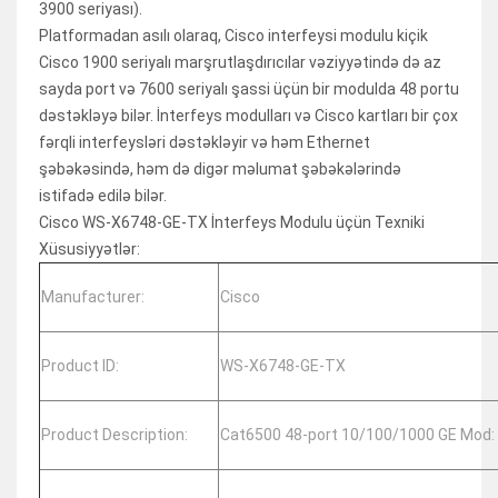
3900 seriyası).
Platformadan asılı olaraq, Cisco interfeysi modulu kiçik
Cisco 1900 seriyalı marşrutlaşdırıcılar vəziyyətində də az
sayda port və 7600 seriyalı şassi üçün bir modulda 48 portu
dəstəkləyə bilər. İnterfeys modulları və Cisco kartları bir çox
fərqli interfeysləri dəstəkləyir və həm Ethernet
şəbəkəsində, həm də digər məlumat şəbəkələrində
istifadə edilə bilər.
Cisco WS-X6748-GE-TX İnterfeys Modulu üçün Texniki
Xüsusiyyətlər:
Manufacturer:
Cisco
Product ID:
WS-X6748-GE-TX
Product Description:
Cat6500 48-port 10/100/1000 GE Mod: 