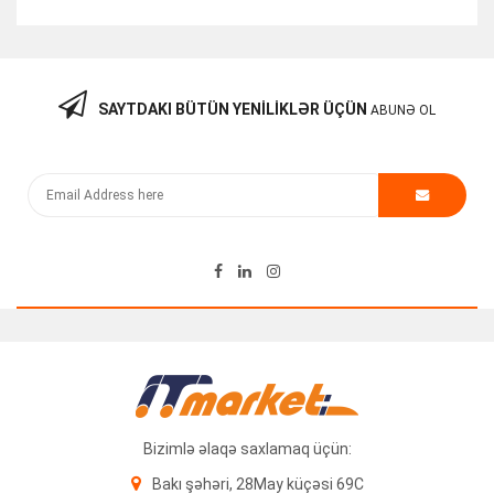
SAYTDAKI BÜTÜN YENILIKLƏR ÜÇÜN
ABUNƏ OL
Cisco IAD 2430 Business Class Integrated Access Device
150.00
₼
Bizimlə əlaqə saxlamaq üçün:
Bakı şəhəri, 28May küçəsi 69C