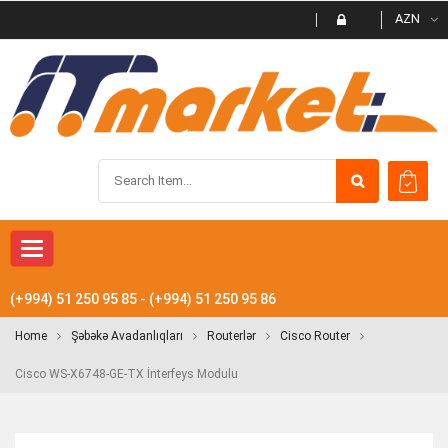
AZN
Toggle
navigation
(+994) 51 250 95 85 - (+994) 51 250 95 86
Home
Şəbəkə Avadanlıqları
Routerlər
Cisco Router
Cisco WS-X6748-GE-TX İnterfeys Modulu