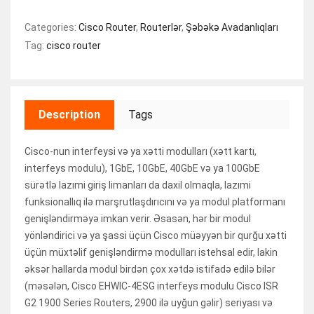
Categories:
Cisco Router
,
Routerlər
,
Şəbəkə Avadanlıqları
Tag:
cisco router
Description
Tags
Cisco-nun interfeysi və ya xətti modulları (xətt kartı,
interfeys modulu), 1GbE, 10GbE, 40GbE və ya 100GbE
sürətlə lazımi giriş limanları da daxil olmaqla, lazımi
funksionallıq ilə marşrutlaşdırıcını və ya modul platformanı
genişləndirməyə imkan verir. Əsasən, hər bir modul
yönləndirici və ya şassi üçün Cisco müəyyən bir qurğu xətti
üçün müxtəlif genişləndirmə modulları istehsal edir, lakin
əksər hallarda modul birdən çox xətdə istifadə edilə bilər
(məsələn, Cisco EHWIC-4ESG interfeys modulu Cisco ISR
G2 1900 Series Routers, 2900 ilə uyğun gəlir) seriyası və