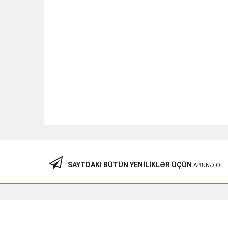
SAYTDAKI BÜTÜN YENILIKLƏR ÜÇÜN
ABUNƏ OL
Cisco VoIP CP-7945G
90.00
₼