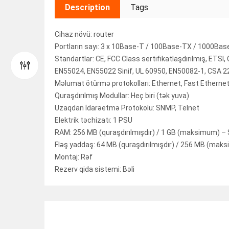
Description
Tags
Cihaz növü: router
Portların sayı: 3 x 10Base-T / 100Base-TX / 1000Base
Standartlar: CE, FCC Class sertifikatlaşdırılmış, ETSI,
EN55024, EN55022 Sinif, UL 60950, EN50082-1, CSA 22
Məlumat ötürmə protokolları: Ethernet, Fast Ethernet
Quraşdırılmış Modullar: Heç biri (tək yuva)
Uzaqdan İdarəetmə Protokolu: SNMP, Telnet
Elektrik təchizatı: 1 PSU
RAM: 256 MB (quraşdırılmışdır) / 1 GB (maksimum) 
Fləş yaddaş: 64 MB (quraşdırılmışdır) / 256 MB (mak
Montaj: Rəf
Rezerv qida sistemi: Bəli
RELATED ITEMS