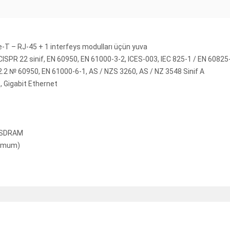
-T – RJ-45 + 1 interfeys modulları üçün yuva
 CISPR 22 sinif, EN 60950, EN 61000-3-2, ICES-003, IEC 825-1 / EN 60825-
.2 № 60950, EN 61000-6-1, AS / NZS 3260, AS / NZ 3548 Sinif A
, Gigabit Ethernet
– SDRAM
simum)