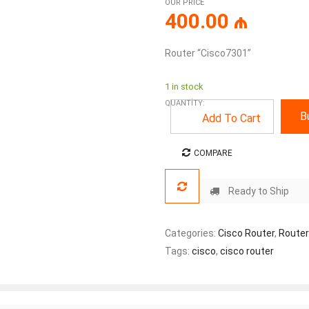
OUR PRICE
400.00
₼
Router “Cisco7301”
1 in stock
QUANTITY:
B
Add To Cart
COMPARE
Ready to Ship
Categories:
Cisco Router
,
Router
Tags:
cisco
,
cisco router