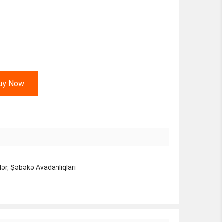
uy Now
lər
,
Şəbəkə Avadanlıqları