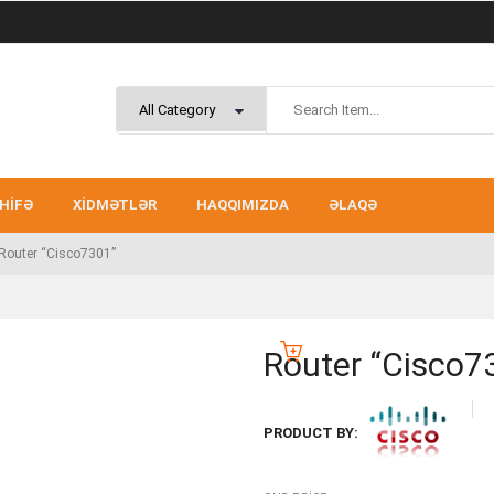
HIFƏ
XIDMƏTLƏR
HAQQIMIZDA
ƏLAQƏ
Router “Cisco7301”
Router “Cisco7
PRODUCT BY: