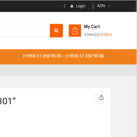
AZN
Login
My Cart
0 Item(s)
-
0.00
₼
Subtotal
(+994) 51 250 95 85 - (+994) 51 250 95 86
View
301”