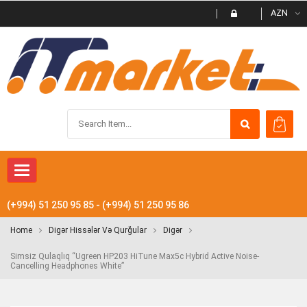
AZN
Toggle
navigation
(+994) 51 250 95 85 - (+994) 51 250 95 86
Home
Digər Hissələr Və Qurğular
Digər
Simsiz Qulaqlıq “Ugreen HP203 HiTune Max5c Hybrid Active Noise-
Cancelling Headphones White”