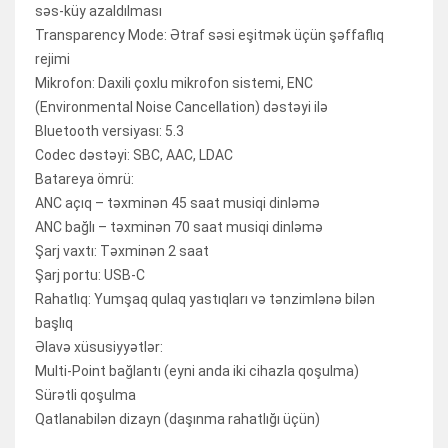
səs-küy azaldılması
Transparency Mode: Ətraf səsi eşitmək üçün şəffaflıq
rejimi
Mikrofon: Daxili çoxlu mikrofon sistemi, ENC
(Environmental Noise Cancellation) dəstəyi ilə
Bluetooth versiyası: 5.3
Codec dəstəyi: SBC, AAC, LDAC
Batareya ömrü:
ANC açıq – təxminən 45 saat musiqi dinləmə
ANC bağlı – təxminən 70 saat musiqi dinləmə
Şarj vaxtı: Təxminən 2 saat
Şarj portu: USB-C
Rahatlıq: Yumşaq qulaq yastıqları və tənzimlənə bilən
başlıq
Əlavə xüsusiyyətlər:
Multi-Point bağlantı (eyni anda iki cihazla qoşulma)
Sürətli qoşulma
Qatlanabilən dizayn (daşınma rahatlığı üçün)