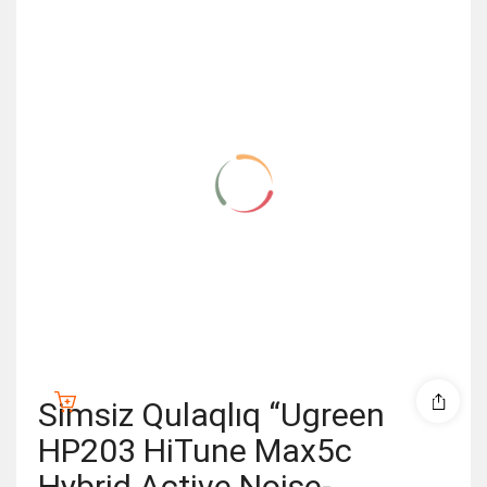
Simsiz Qulaqlıq “Ugreen
HP203 HiTune Max5c
Hybrid Active Noise-