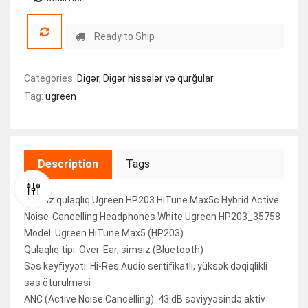
Ready to Ship
Categories:
Digər
,
Digər hissələr və qurğular
Tag:
ugreen
Description
Tags
Simsiz qulaqlıq Ugreen HP203 HiTune Max5c Hybrid Active
Noise-Cancelling Headphones White Ugreen HP203_35758
Model: Ugreen HiTune Max5 (HP203)
Qulaqlıq tipi: Over-Ear, simsiz (Bluetooth)
Səs keyfiyyəti: Hi-Res Audio sertifikatlı, yüksək dəqiqlikli
səs ötürülməsi
ANC (Active Noise Cancelling): 43 dB səviyyəsində aktiv