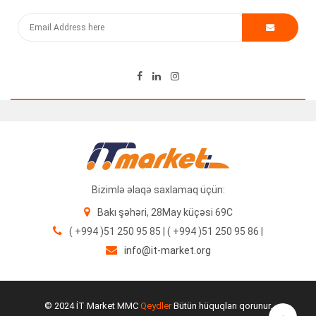
120.00
₼
Bizimlə əlaqə saxlamaq üçün:
Bakı şəhəri, 28May küçəsi 69C
( +994 )51 250 95 85 | ( +994 )51 250 95 86 |
info@it-market.org
Label Printer DYMO LetraTag LT-100H Üçün Lent (Ağ Kağız)
10.00
₼
© 2024 İT Market MMC
Qeydler
Bütün hüquqları qorunur.