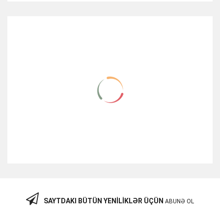
RELATED ITEMS
SAYTDAKI BÜTÜN YENILIKLƏR ÜÇÜN
ABUNƏ OL
RAM Hynix 16GB PC3L 12800R-11-13-E2