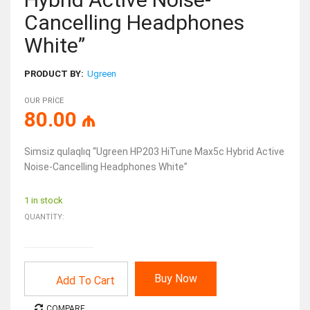
Cancelling Headphones
White”
PRODUCT BY:
Ugreen
OUR PRICE
80.00
₼
Simsiz qulaqlıq “Ugreen HP203 HiTune Max5c Hybrid Active
Noise-Cancelling Headphones White”
1 in stock
QUANTITY:
Buy Now
Add To Cart
COMPARE