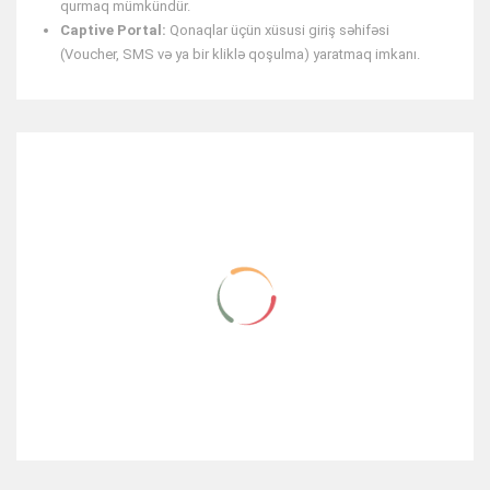
qurmaq mümkündür.
Captive Portal:
Qonaqlar üçün xüsusi giriş səhifəsi
(Voucher, SMS və ya bir kliklə qoşulma) yaratmaq imkanı.
RELATED ITEMS
NEW