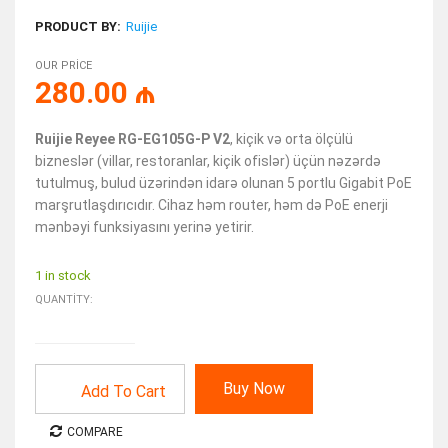
PRODUCT BY:
Ruijie
OUR PRICE
280.00
₼
Ruijie Reyee RG-EG105G-P V2
, kiçik və orta ölçülü
bizneslər (villar, restoranlar, kiçik ofislər) üçün nəzərdə
tutulmuş, bulud üzərindən idarə olunan 5 portlu Gigabit PoE
marşrutlaşdırıcıdır. Cihaz həm router, həm də PoE enerji
mənbəyi funksiyasını yerinə yetirir.
1 in stock
QUANTITY:
Buy Now
Add To Cart
COMPARE