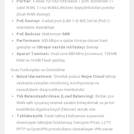
Portlar:
5 ədəd 10/100/1000 Base-T port. Bunlardan 1-i
sabit WAN, 1-i isə WAN/LAN kimi dəyişdirilə bilən portdur
(Dual-WAN dəstəyi).
PoE Dəstəyi:
4 ədəd port (LAN 1-4) 802.3af/at (PoE+)
standartını dəstəkləyir.
PoE Büdcəsi:
Maksimum
54W
.
Performans:
600 Mbps-ə qədər tövsiyə olunan bant
genişliyi və
100 eyni vaxtda istifadəçi
dəstəyi.
Aparat Təminatı:
Dual-core 880 MHz prosessor, 128 MB
RAM və 16 MB Flash yaddaş.
Əsas Funksiyalar və Üstünlüklər
Bulud İdarəetməsi:
Ömürlük pulsuz
Ruijie Cloud
tətbiqi
vasitəsilə uzaqdan monitorinq, konfiqurasiya və
nasazlıqların diaqnostikası mümkündür.
Yük Balanslaşdırılması (Load Balancing):
Birdən çox
WAN xətti qoşaraq internet sürətini birləşdirmək və ya biri
kəsildikdə digərinə keçid (failover) etmək olar.
Təhlükəsizlik:
Daxili tətbiq kitabxanası sayəsində
istənməyən tətbiqləri bloklamaq, həmçinin IPSec, L2TP,
PPTP və OpenVPN protokollarını dəstəkləyən VPN server