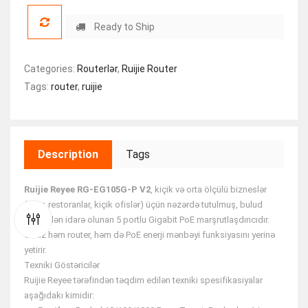
Ready to Ship
Categories:
Routerlər
,
Ruijie Router
Tags:
router
,
ruijie
Description
Tags
Ruijie Reyee RG-EG105G-P V2
, kiçik və orta ölçülü bizneslər
(villar, restoranlar, kiçik ofislər) üçün nəzərdə tutulmuş, bulud
üzərindən idarə olunan 5 portlu Gigabit PoE marşrutlaşdırıcıdır.
Cihaz həm router, həm də PoE enerji mənbəyi funksiyasını yerinə
yetirir.
Texniki Göstəricilər
Ruijie Reyee tərəfindən təqdim edilən texniki spesifikasiyalar
aşağıdakı kimidir: