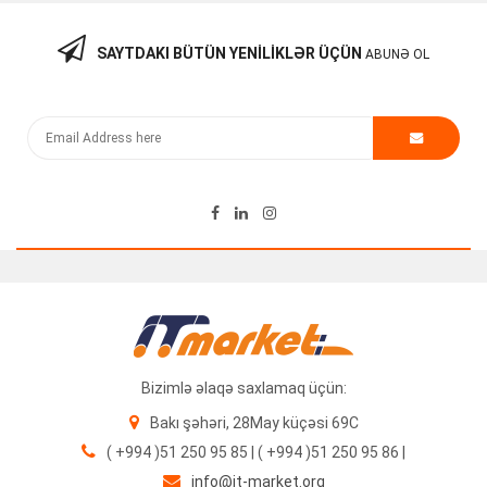
SAYTDAKI BÜTÜN YENILIKLƏR ÜÇÜN
ABUNƏ OL
Reyee Router RG-EW3000GX (AX3000 Dual-Band Wi-Fi 6
Router)
165.00
₼
NEW
Bizimlə əlaqə saxlamaq üçün:
Bakı şəhəri, 28May küçəsi 69C
( +994 )51 250 95 85 | ( +994 )51 250 95 86 |
info@it-market.org