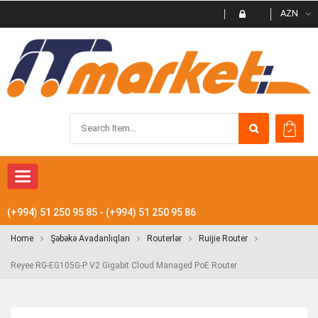
AZN
Toggle
navigation
(+994) 51 250 95 85 - (+994) 51 250 95 86
Home
Şəbəkə Avadanlıqları
Routerlər
Ruijie Router
Reyee RG-EG105G-P V2 Gigabit Cloud Managed PoE Router