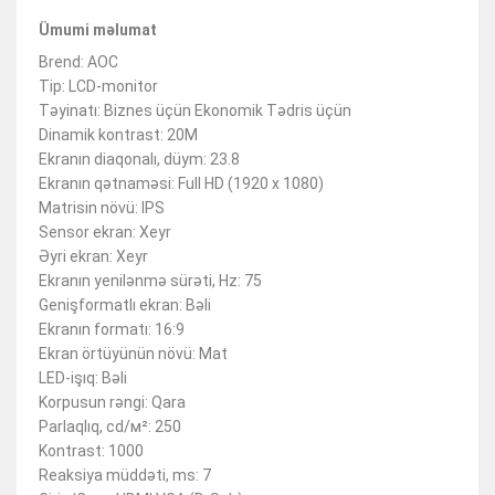
Ümumi məlumat
Brend: AOC
Tip: LCD-monitor
Təyinatı: Biznes üçün Ekonomik Tədris üçün
Dinamik kontrast: 20М
Ekranın diaqonalı, düym: 23.8
Ekranın qətnaməsi: Full HD (1920 x 1080)
Matrisin növü: IPS
Sensor ekran: Xeyr
Əyri ekran: Xeyr
Ekranın yenilənmə sürəti, Hz: 75
Genişformatlı ekran: Bəli
Ekranın formatı: 16:9
Ekran örtüyünün növü: Mat
LED-işıq: Bəli
Korpusun rəngi: Qara
Parlaqlıq, cd/м²: 250
Kontrast: 1000
Reaksiya müddəti, ms: 7