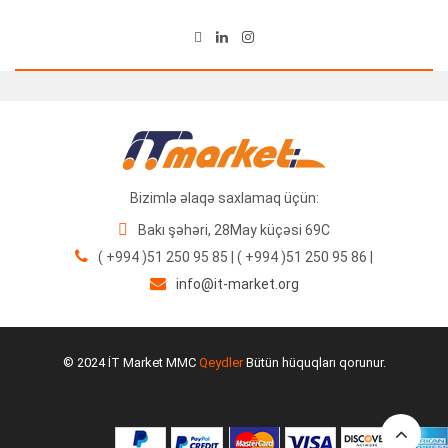
Bizimlə əlaqə saxlamaq üçün:
Bakı şəhəri, 28May küçəsi 69C
( +994 )51 250 95 85 | ( +994 )51 250 95 86 |
info@it-market.org
Monitor HP EliteDisplay E233
© 2024 İT Market MMC
Qeydler
Bütün hüquqları qorunur.
150.00
₼