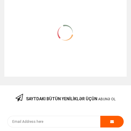
SAYTDAKI BÜTÜN YENILIKLƏR ÜÇÜN
ABUNƏ OL
Monitor Dell SE2722H-210-AZKS-AZ
459.99
₼
-11%
OFF
409.99
₼