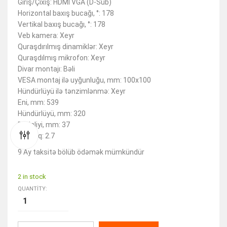
Giriş/Çıxış: HDMI VGA (D-Sub)
Horizontal baxış bucağı, °: 178
Vertikal baxış bucağı, °: 178
Veb kamera: Xeyr
Quraşdırılmış dinamiklər: Xeyr
Quraşdılmış mikrofon: Xeyr
Divar montajı: Bəli
VESA montaj ilə uyğunluğu, mm: 100х100
Hündürlüyü ilə tənzimlənmə: Xeyr
Eni, mm: 539
Hündürlüyü, mm: 320
Dərinliyi, mm: 37
Çəki, kq: 2.7
9 Ay taksitə bölüb ödəmək mümkündür
2 in stock
QUANTITY: