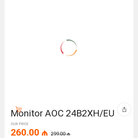
-13%
Monitor AOC 24B2XH/EU
OUR PRICE
260.00
₼
299.00
₼