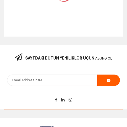
SAYTDAKI BÜTÜN YENILIKLƏR ÜÇÜN
ABUNƏ OL
Fiberoptik 0.5m SM SC-UPC To LC-UPC Kabel
2.50
₼