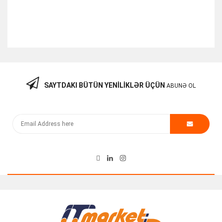
SAYTDAKI BÜTÜN YENILIKLƏR ÜÇÜN
ABUNƏ OL
Fiberoptik 1m SM SC-UPC To SC-UPC Kabel
4.00
₼