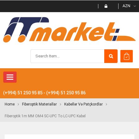
AZN
Toggle
navigation
(+994) 51 250 95 85 - (+994) 51 250 95 86
Home
Fiberoptik Materiallar
Kabellər Və Patçkordlar
Fiberoptik 1m MM OM4 SC-UPC To LC-UPC Kabel