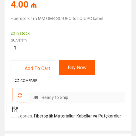
4.00
₼
Fiberoptik 1m MM OM4 SC-UPC to LC-UPC kabel
20 in stock
QUANTITY:
Buy Now
Add To Cart
COMPARE
Ready to Ship
Categories:
Fiberoptik Materiallar
,
Kabellər və Patçkordlar