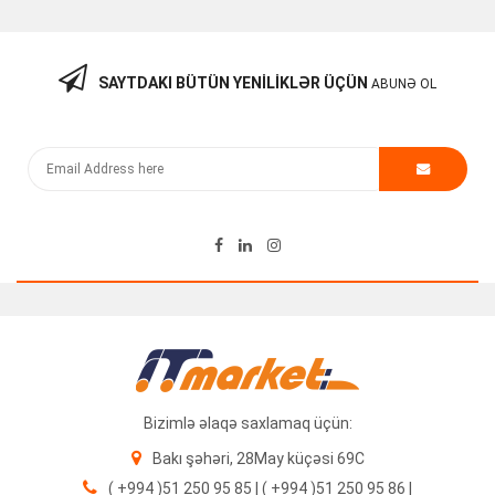
SAYTDAKI BÜTÜN YENILIKLƏR ÜÇÜN
ABUNƏ OL
Fiberoptik 20m SM LC-UPC To LC-UPC Kabel
21.00
₼
Bizimlə əlaqə saxlamaq üçün:
Bakı şəhəri, 28May küçəsi 69C
( +994 )51 250 95 85 | ( +994 )51 250 95 86 |