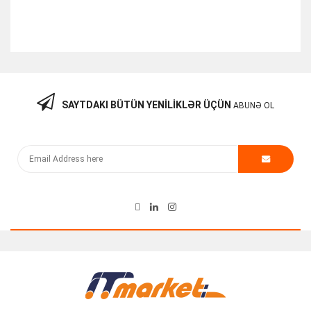
SAYTDAKI BÜTÜN YENILIKLƏR ÜÇÜN
ABUNƏ OL
Kommutator “Cisco 3560-12PC-S PoE V03”
250.00
₼