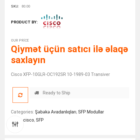
SKU:
80.00
PRODUCT BY:
OUR PRICE
Qiymət üçün satıcı ilə əlaqə
saxlayın
Cisco XFP-10GLR-OC192SR 10-1989-03 Transiver
Ready to Ship
Categories:
Şəbəkə Avadanlıqları
,
SFP Modullar
Tags:
cisco
,
SFP