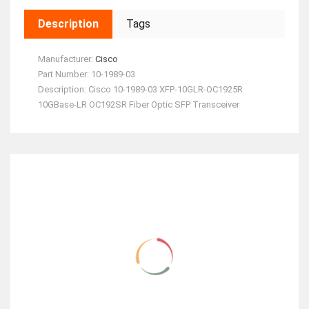
Description
Tags
Manufacturer:
Cisco
Part Number:
10-1989-03
Description:
Cisco 10-1989-03 XFP-10GLR-OC1925R
10GBase-LR OC192SR Fiber Optic SFP Transceiver
RELATED ITEMS