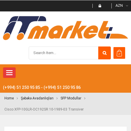
AZN
Toggle navigation
(+994) 51 250 95 85 - (+994) 51 250 95 86
Home
Şəbəkə Avadanlıqları
SFP Modullar
Cisco XFP-10GLR-OC192SR 10-1989-03 Transiver