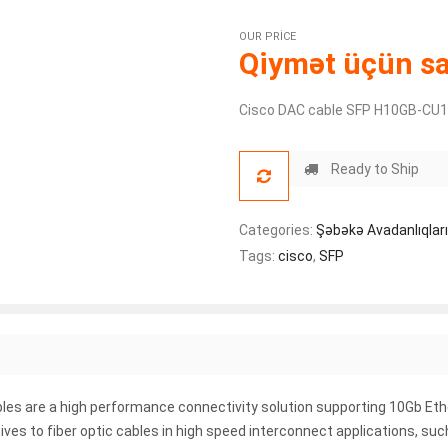
OUR PRICE
Qiymət üçün sat
Cisco DAC cable SFP H10GB-CU
Ready to Ship
Categories:
Şəbəkə Avadanlıqları
Tags:
cisco
,
SFP
les are a high performance connectivity solution supporting 10Gb Eth
ives to fiber optic cables in high speed interconnect applications, su