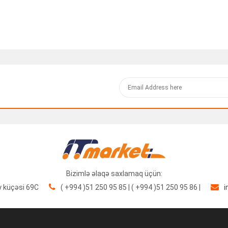
Bizimlə əlaqə saxlamaq üçün:
y küçəsi 69C
( +994 )51 250 95 85 | ( +994 )51 250 95 86 |
i