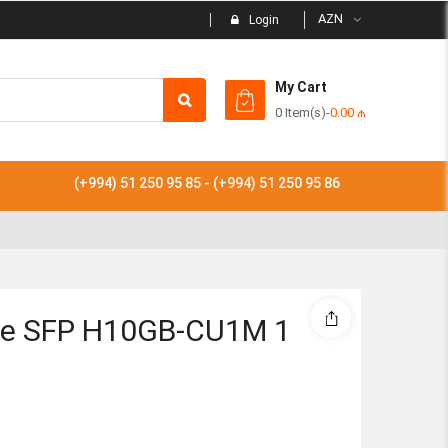
AZN
Login
My Cart
0 Item(s)
-
0.00
₼
Subtotal
(+994) 51 250 95 85 - (+994) 51 250 95 86
View
le SFP H10GB-CU1M 1