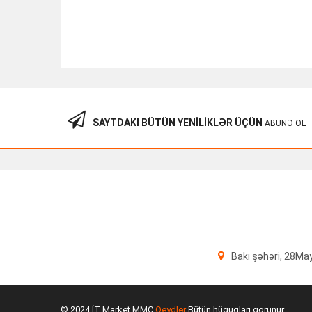
SAYTDAKI BÜTÜN YENILIKLƏR ÜÇÜN
ABUNƏ OL
Fan For Cisco 3750X And 3560X
60.00
₼
Bakı şəhəri, 28Ma
© 2024 İT Market MMC
Qeydler
Bütün hüquqları qorunur.