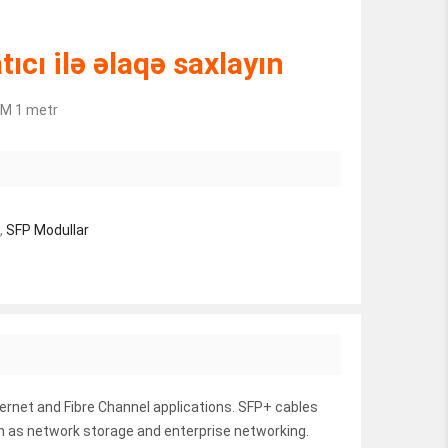
ıcı ilə əlaqə saxlayın
1M 1 metr
,
SFP Modullar
ernet and Fibre Channel applications. SFP+ cables
ch as network storage and enterprise networking.