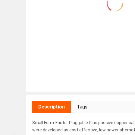
Description
Tags
Small Form-Factor Pluggable Plus passive copper cab
were developed as cost effective, low power alternat