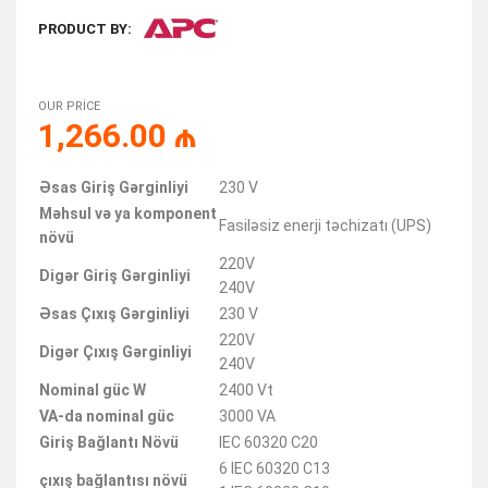
PRODUCT BY:
OUR PRICE
1,266.00
₼
Əsas Giriş Gərginliyi
230 V
Məhsul və ya komponent
Fasiləsiz enerji təchizatı (UPS)
növü
220V
Digər Giriş Gərginliyi
240V
Əsas Çıxış Gərginliyi
230 V
220V
Digər Çıxış Gərginliyi
240V
Nominal güc W
2400 Vt
VA-da nominal güc
3000 VA
Giriş Bağlantı Növü
IEC 60320 C20
6 IEC 60320 C13
çıxış bağlantısı növü