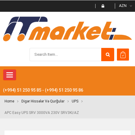
AZN
Toggle navigation
(+994) 51 250 95 85 - (+994) 51 250 95 86
Home
Digər Hissələr Və Qurğular
UPS
APC Easy UPS SRV 3000VA 230V SRV3KI/AZ