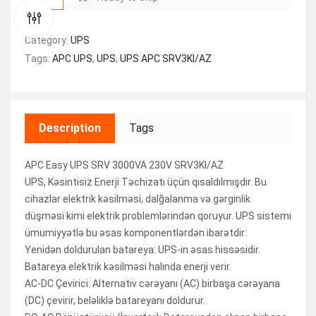
Category:
UPS
Tags:
APC UPS
,
UPS
,
UPS APC SRV3KI/AZ
Description
Tags
APC Easy UPS SRV 3000VA 230V SRV3KI/AZ
UPS, Kəsintisiz Enerji Təchizatı üçün qısaldılmışdır. Bu
cihazlar elektrik kəsilməsi, dalğalanma və gərginlik
düşməsi kimi elektrik problemlərindən qoruyur. UPS sistemi
ümumiyyətlə bu əsas komponentlərdən ibarətdir:
Yenidən doldurulan batareya: UPS-in əsas hissəsidir.
Batareya elektrik kəsilməsi halında enerji verir.
AC-DC Çevirici: Alternativ cərəyanı (AC) birbaşa cərəyana
(DC) çevirir, beləliklə batareyanı doldurur.