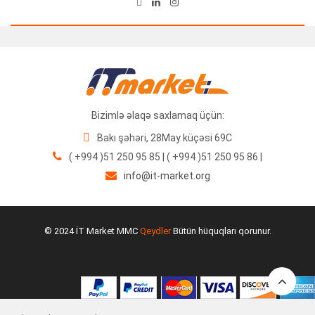
Bizimlə əlaqə saxlamaq üçün:
Bakı şəhəri, 28May küçəsi 69C
( +994 )51 250 95 85 | ( +994 )51 250 95 86 |
info@it-market.org
UPS APC 10000VA 230V SRV10KI/AZ
3,285.00
₼
© 2024 İT Market MMC
Qeydler
Bütün hüquqları qorunur.