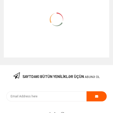
NEW
SAYTDAKI BÜTÜN YENILIKLƏR ÜÇÜN
ABUNƏ OL
APC Easy UPS SRV3KRI(İşlənmiş)
700.00
₼