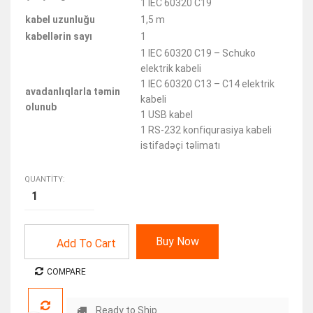
1 IEC 60320 C19
kabel uzunluğu
1,5 m
kabellərin sayı
1
1 IEC 60320 C19 – Schuko
elektrik kabeli
1 IEC 60320 C13 – C14 elektrik
avadanlıqlarla təmin
kabeli
olunub
1 USB kabel
1 RS-232 konfiqurasiya kabeli
istifadəçi təlimatı
QUANTITY:
Buy Now
Add To Cart
COMPARE
Ready to Ship