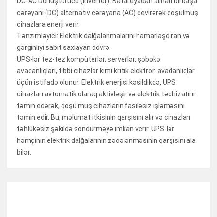
DC-AC Dönüştürücü (İnverter): Batareyadan alınan birbaşa
cərəyanı (DC) alternativ cərəyana (AC) çevirərək qoşulmuş
cihazlara enerji verir.
Tənzimləyici: Elektrik dalğalanmalarını hamarlaşdıran və
gərginliyi sabit saxlayan dövrə.
UPS-lər tez-tez kompüterlər, serverlər, şəbəkə
avadanlıqları, tibbi cihazlar kimi kritik elektron avadanlıqlar
üçün istifadə olunur. Elektrik enerjisi kəsildikdə, UPS
cihazları avtomatik olaraq aktivləşir və elektrik təchizatını
təmin edərək, qoşulmuş cihazların fasiləsiz işləməsini
təmin edir. Bu, məlumat itkisinin qarşısını alır və cihazları
təhlükəsiz şəkildə söndürməyə imkan verir. UPS-lər
həmçinin elektrik dalğalarının zədələnməsinin qarşısını ala
bilər.
RELATED ITEMS