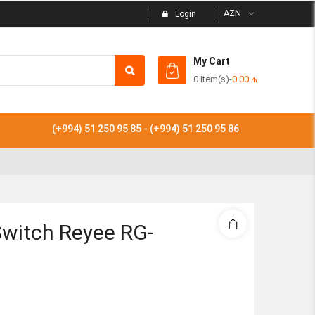
AZN
Login
My Cart
0 Item(s)
-
0.00
₼
Subtotal
(+994) 51 250 95 85 - (+994) 51 250 95 86
View
Switch Reyee RG-