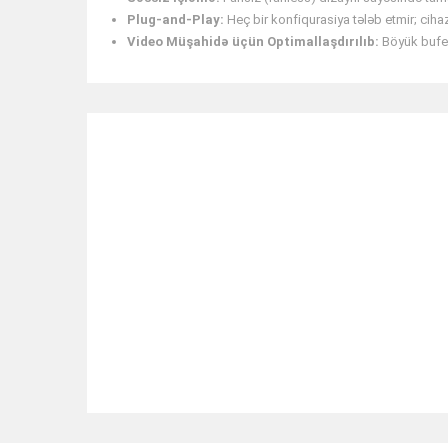
Plug-and-Play:
Heç bir konfiqurasiya tələb etmir; cih
Video Müşahidə üçün Optimallaşdırılıb:
Böyük bufer
RELATED ITEMS