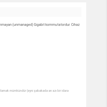
ə olunmayan (unmanaged) Gigabit kommutatordur. Cihaz
zləmək mümkündür (eyni şəbəkədə ən azı bir idarə