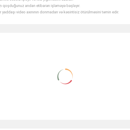
azı qoşduğunuz andan etibarən işləməyə başlayır.
 yaddaşı video axınının donmadan və kəsintisiz ötürülməsini təmin edir.