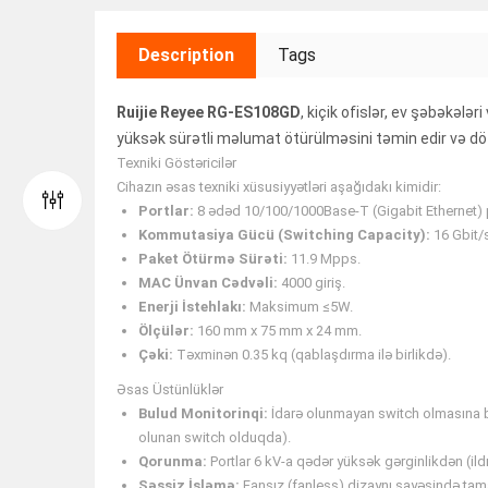
Description
Tags
Ruijie Reyee RG-ES108GD
, kiçik ofislər, ev şəbəkə
yüksək sürətli məlumat ötürülməsini təmin edir və dö
Texniki Göstəricilər
Cihazın əsas texniki xüsusiyyətləri aşağıdakı kimidir:
Portlar:
8 ədəd 10/100/1000Base-T (Gigabit Ethernet) 
Kommutasiya Gücü (Switching Capacity):
16 Gbit/
Paket Ötürmə Sürəti:
11.9 Mpps.
MAC Ünvan Cədvəli:
4000 giriş.
Enerji İstehlakı:
Maksimum ≤5W.
Ölçülər:
160 mm x 75 mm x 24 mm.
Çəki:
Təxminən 0.35 kq (qablaşdırma ilə birlikdə).
Əsas Üstünlüklər
Bulud Monitorinqi:
İdarə olunmayan switch olmasına
olunan switch olduqda).
Qorunma:
Portlar 6 kV-a qədər yüksək gərginlikdən (il
Səssiz İşləmə:
Fansız (fanless) dizaynı sayəsində tamam