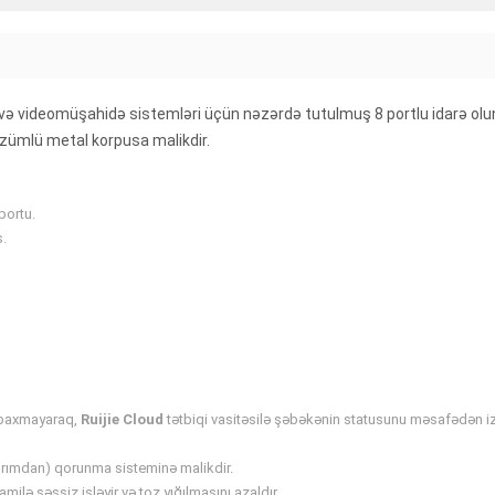
ləri və videomüşahidə sistemləri üçün nəzərdə tutulmuş 8 portlu idar
zümlü metal korpusa malikdir.
portu.
s.
 baxmayaraq,
Ruijie Cloud
tətbiqi vasitəsilə şəbəkənin statusunu məsafədən i
dırımdan) qorunma sisteminə malikdir.
ilə səssiz işləyir və toz yığılmasını azaldır.