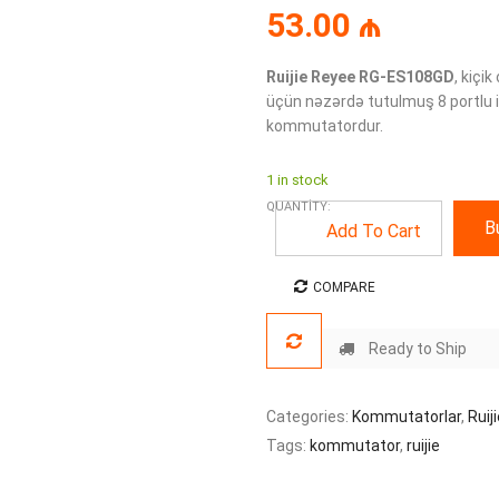
53.00
₼
Ruijie Reyee RG-ES108GD
, kiçi
üçün nəzərdə tutulmuş 8 portlu
kommutatordur.
1 in stock
QUANTITY:
B
Add To Cart
COMPARE
Ready to Ship
Categories:
Kommutatorlar
,
Ruij
Tags:
kommutator
,
ruijie