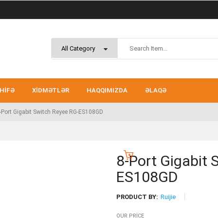
HIFƏ
XIDMƏTLƏR
HAQQIMIZDA
ƏLAQƏ
-Port Gigabit Switch Reyee RG-ES108GD
8-Port Gigabit 
ES108GD
PRODUCT BY:
Ruijie
OUR PRICE