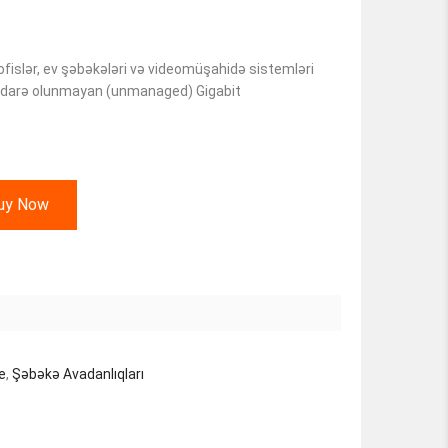
k ofislər, ev şəbəkələri və videomüşahidə sistemləri
 idarə olunmayan (unmanaged) Gigabit
uy Now
ie
,
Şəbəkə Avadanlıqları