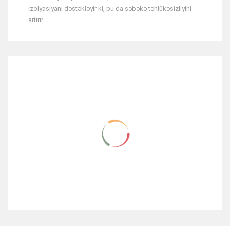
izolyasiyanı dəstəkləyir ki, bu da şəbəkə təhlükəsizliyini
artırır.
RELATED ITEMS