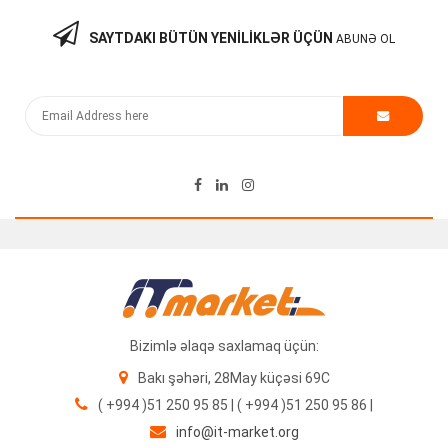
SAYTDAKI BÜTÜN YENILIKLƏR ÜÇÜN
ABUNƏ OL
Kommutator WS-C3560C-8PC-S V01
470.00
₼
Bizimlə əlaqə saxlamaq üçün:
Bakı şəhəri, 28May küçəsi 69C
( +994 )51 250 95 85 | ( +994 )51 250 95 86 |
info@it-market.org