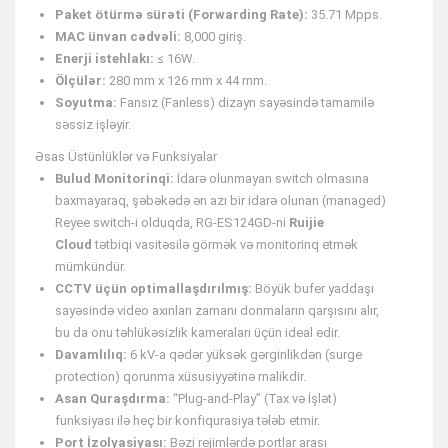
Paket ötürmə sürəti (Forwarding Rate):
35.71 Mpps.
MAC ünvan cədvəli:
8,000 giriş.
Enerji istehlakı:
≤ 16W.
Ölçülər:
280 mm x 126 mm x 44 mm.
Soyutma:
Fansız (Fanless) dizayn sayəsində tamamilə
səssiz işləyir.
Əsas Üstünlüklər və Funksiyalar
Bulud Monitorinqi:
İdarə olunmayan switch olmasına
baxmayaraq, şəbəkədə ən azı bir idarə olunan (managed)
Reyee switch-i olduqda, RG-ES124GD-ni
Ruijie
Cloud
tətbiqi vasitəsilə görmək və monitorinq etmək
mümkündür.
CCTV üçün optimallaşdırılmış:
Böyük bufer yaddaşı
sayəsində video axınları zamanı donmaların qarşısını alır,
bu da onu təhlükəsizlik kameraları üçün ideal edir.
Davamlılıq:
6 kV-a qədər yüksək gərginlikdən (surge
protection) qorunma xüsusiyyətinə malikdir.
Asan Quraşdırma:
“Plug-and-Play” (Tax və İşlət)
funksiyası ilə heç bir konfiqurasiya tələb etmir.
Port İzolyasiyası:
Bəzi rejimlərdə portlar arası