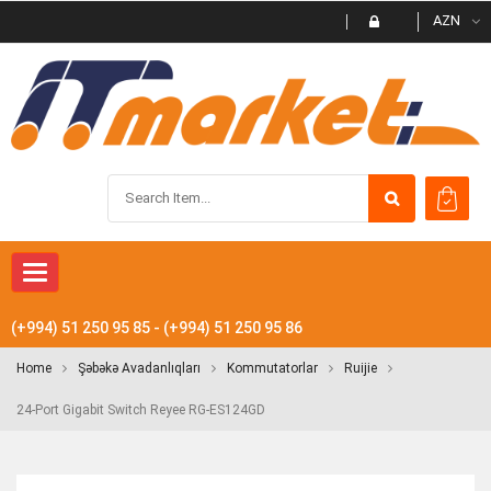
AZN
Toggle
navigation
(+994) 51 250 95 85 - (+994) 51 250 95 86
Home
Şəbəkə Avadanlıqları
Kommutatorlar
Ruijie
24-Port Gigabit Switch Reyee RG-ES124GD