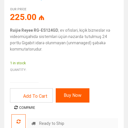
OUR PRICE
225.00
₼
Ruijie Reyee RG-ES124GD
, ev ofisləri, kiçik bizneslər və
videomüşahidə sistemləri üçün nəzərdə tutulmuş 24
portlu Gigabit idarə olunmayan (unmanaged) şəbəkə
kommutatorudur.
1 in stock
QUANTITY:
Buy Now
Add To Cart
COMPARE
Ready to Ship