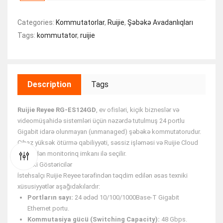
Categories:
Kommutatorlar
,
Ruijie
,
Şəbəkə Avadanlıqları
Tags:
kommutator
,
ruijie
Description
Tags
Ruijie Reyee RG-ES124GD
, ev ofisləri, kiçik bizneslər və
videomüşahidə sistemləri üçün nəzərdə tutulmuş 24 portlu
Gigabit idarə olunmayan (unmanaged) şəbəkə kommutatorudur.
Cihaz yüksək ötürmə qabiliyyəti, səssiz işləməsi və Ruijie Cloud
üzərindən monitorinq imkanı ilə seçilir.
Texniki Göstəricilər
İstehsalçı Ruijie Reyee tərəfindən təqdim edilən əsas texniki
xüsusiyyətlər aşağıdakılardır:
Portların sayı:
24 ədəd 10/100/1000Base-T Gigabit
Ethernet portu.
Kommutasiya gücü (Switching Capacity):
48 Gbps.