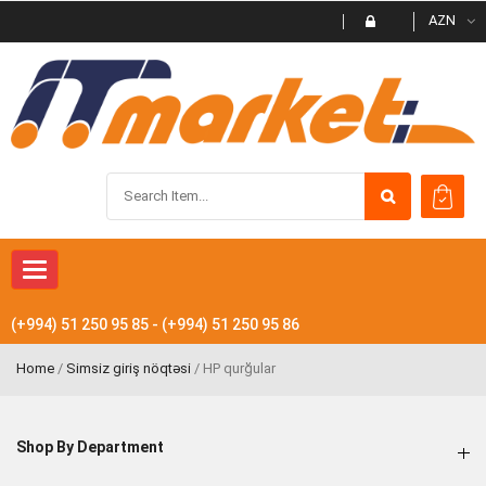
AZN
Toggle
navigation
(+994) 51 250 95 85 - (+994) 51 250 95 86
Home
/
Simsiz giriş nöqtəsi
/ HP qurğular
Shop By Department