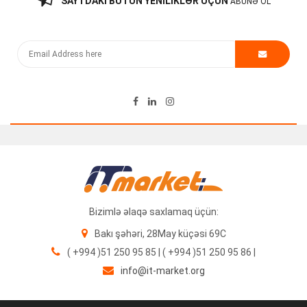
SAYTDAKI BÜTÜN YENILIKLƏR ÜÇÜN
ABUNƏ OL
Bizimlə əlaqə saxlamaq üçün:
Bakı şəhəri, 28May küçəsi 69C
( +994 )51 250 95 85 | ( +994 )51 250 95 86 |
info@it-market.org