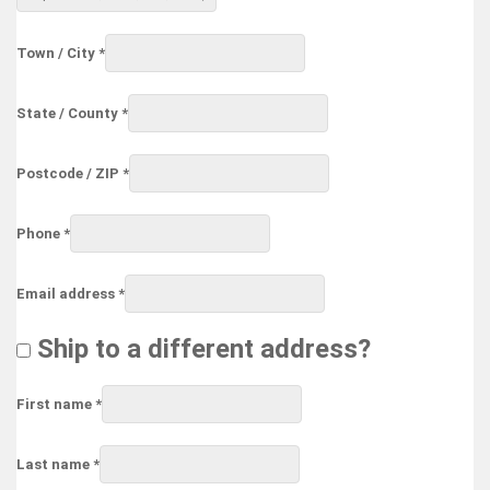
unit,
etc.
(optional)
Town / City
*
State / County
*
Postcode / ZIP
*
Phone
*
Email address
*
Ship to a different address?
First name
*
Last name
*