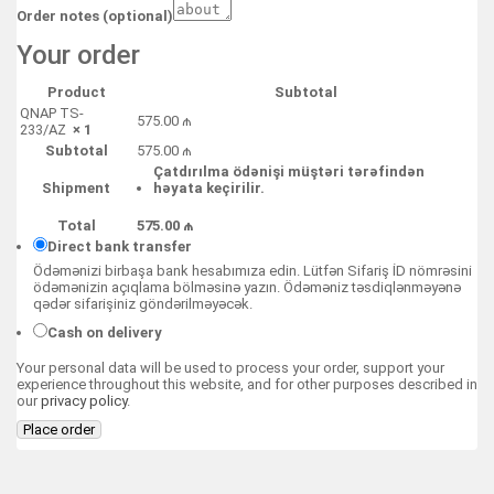
Order notes
(optional)
Your order
Product
Subtotal
QNAP TS-
575.00
₼
233/AZ
× 1
Subtotal
575.00
₼
Çatdırılma ödənişi müştəri tərəfindən
Shipment
həyata keçirilir.
Total
575.00
₼
Direct bank transfer
Ödəmənizi birbaşa bank hesabımıza edin. Lütfən Sifariş İD nömrəsini
ödəmənizin açıqlama bölməsinə yazın. Ödəməniz təsdiqlənməyənə
qədər sifarişiniz göndərilməyəcək.
Cash on delivery
Your personal data will be used to process your order, support your
experience throughout this website, and for other purposes described in
our
privacy policy
.
Place order