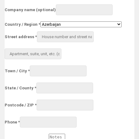
Company name
(optional)
Country / Region
*
Street address
*
Apartment,
suite,
unit,
etc.
(optional)
Town / City
*
State / County
*
Postcode / ZIP
*
Phone
*