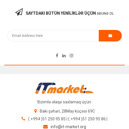
SAYTDAKI BÜTÜN YENILIKLƏR ÜÇÜN
ABUNƏ OL
Bizimlə əlaqə saxlamaq üçün:
Bakı şəhəri, 28May küçəsi 69C
( +994 )51 250 95 85 | ( +994 )51 250 95 86 |
info@it-market.org