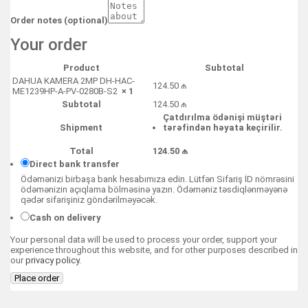
Order notes
(optional)
Your order
Product
Subtotal
DAHUA KAMERA 2MP DH-HAC-
124.50
₼
ME1239HP-A-PV-0280B-S2
× 1
Subtotal
124.50
₼
Çatdırılma ödənişi müştəri
Shipment
tərəfindən həyata keçirilir.
Total
124.50
₼
Direct bank transfer
Ödəmənizi birbaşa bank hesabımıza edin. Lütfən Sifariş İD nömrəsini
ödəmənizin açıqlama bölməsinə yazın. Ödəməniz təsdiqlənməyənə
qədər sifarişiniz göndərilməyəcək.
Cash on delivery
Your personal data will be used to process your order, support your
experience throughout this website, and for other purposes described in
our
privacy policy
.
Place order