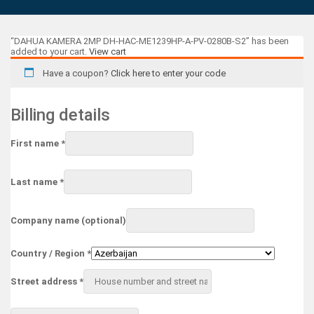
“DAHUA KAMERA 2MP DH-HAC-ME1239HP-A-PV-0280B-S2” has been
added to your cart.
View cart
Have a coupon?
Click here to enter your code
Billing details
First name
*
Last name
*
Company name
(optional)
Country / Region
*
Street address
*
Apartment,