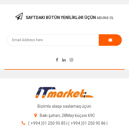
SAYTDAKI BÜTÜN YENILIKLƏR ÜÇÜN
ABUNƏ OL
Bizimlə əlaqə saxlamaq üçün:
Bakı şəhəri, 28May küçəsi 69C
( +994 )51 250 95 85 | ( +994 )51 250 95 86 |