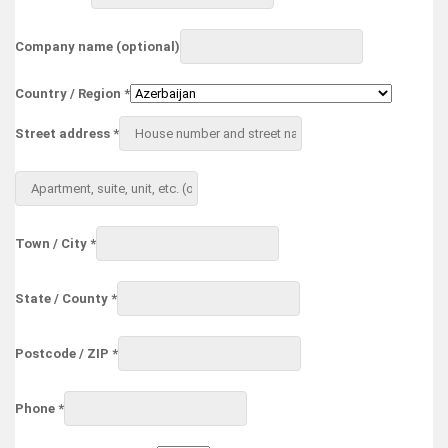
Company name
(optional)
Country / Region
*
Street address
*
Apartment,
suite,
unit,
etc.
(optional)
Town / City
*
State / County
*
Postcode / ZIP
*
Phone
*