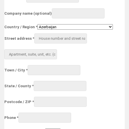
Company name
(optional)
Country / Region
*
Street address
*
Apartment,
suite,
unit,
etc.
(optional)
Town / City
*
State / County
*
Postcode / ZIP
*
Phone
*