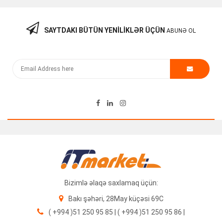
SAYTDAKI BÜTÜN YENILIKLƏR ÜÇÜN
ABUNƏ OL
Bizimlə əlaqə saxlamaq üçün:
Bakı şəhəri, 28May küçəsi 69C
( +994 )51 250 95 85 | ( +994 )51 250 95 86 |