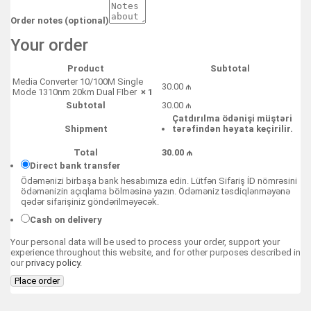
Order notes
(optional)
Your order
Product
Subtotal
Media Converter 10/100M Single
30.00
₼
Mode 1310nm 20km Dual FIber
× 1
Subtotal
30.00
₼
Çatdırılma ödənişi müştəri
Shipment
tərəfindən həyata keçirilir.
Total
30.00
₼
Direct bank transfer
Ödəmənizi birbaşa bank hesabımıza edin. Lütfən Sifariş İD nömrəsini
ödəmənizin açıqlama bölməsinə yazın. Ödəməniz təsdiqlənməyənə
qədər sifarişiniz göndərilməyəcək.
Cash on delivery
Your personal data will be used to process your order, support your
experience throughout this website, and for other purposes described in
our
privacy policy
.
Place order