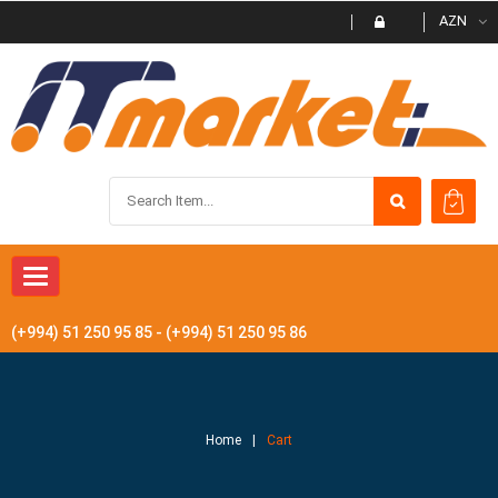
AZN
Toggle
navigation
(+994) 51 250 95 85 - (+994) 51 250 95 86
Home
Cart